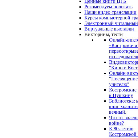
Ценные книги ЦГБ
Рекомендуем почитать
Наши видео-трансляции
Курсы компьютерной гр
Электронный читальный
Виртуальные выставки
Викторины, тесты
Онлайн-викт
«Костромичи
первооткрыва
исследовател
Видеовиктор
"Кино и Кост
Онлайн-викт
"Посвящение
учителю"
Костромские
к Пушкину
Библиотека: 
книг храните
вечный.
Что ты знаеш
войне?
К 80-летию
Костромской 