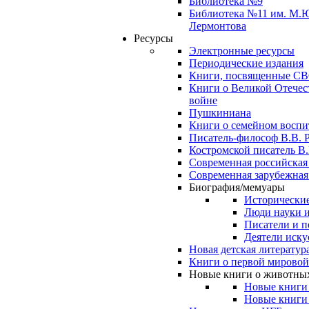
Библиотека №9
Библиотека №11 им. М.
Лермонтова
Ресурсы
Электронные ресурсы
Периодические издания
Книги, посвященные С
Книги о Великой Отечес
войне
Пушкиниана
Книги о семейном восп
Писатель-философ В.В. 
Костромской писатель В.
Современная российская
Современная зарубежная
Биография/мемуары
Исторические
Люди науки 
Писатели и п
Деятели иску
Новая детская литератур
Книги о первой мировой
Новые книги о животны
Новые книги
Новые книги 