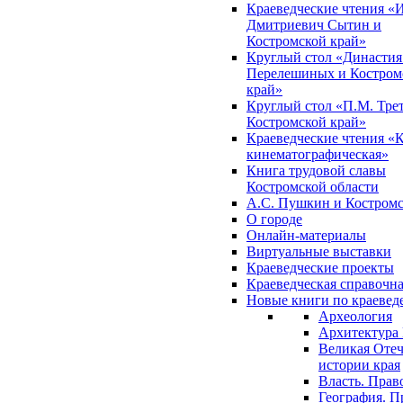
Краеведческие чтения «
Дмитриевич Сытин и
Костромской край»
Круглый стол «Династия
Перелешиных и Костром
край»
Круглый стол «П.М. Трет
Костромской край»
Краеведческие чтения «
кинематографическая»
Книга трудовой славы
Костромской области
А.С. Пушкин и Костромс
О городе
Онлайн-материалы
Виртуальные выставки
Краеведческие проекты
Краеведческая справочн
Новые книги по краеве
Археология
Архитектура 
Великая Отеч
истории края
Власть. Прав
География. П