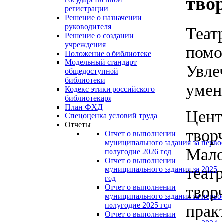
тво
регистрации
Решение о назначении
руководителя
Теат
Решение о создании
учреждения
помо
Положение о библиотеке
Модельный стандарт
Увле
общедоступной
библиотеки
умен
Кодекс этики российского
библиотекаря
План ФХД
Цент
Спецоценка условий труда
Отчеты
твор
Отчет о выполнении
муниципального задания за перво
Мало
полугодие 2026 год
Отчет о выполнении
теат
муниципального задания за 2025
год
твор
Отчет о выполнении
муниципального задания за перво
полугодие 2025 год
прак
Отчет о выполнении