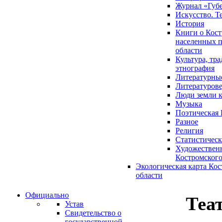
Журнал «Губ
Искусство. Т
История
Книги о Кост
населенных п
области
Культура, тр
этнография
Литературны
Литературов
Люди земли 
Музыка
Поэтическая 
Разное
Религия
Статистическ
Художественн
Костромского
Экологическая карта Ко
области
Официально
Теа
Устав
Свидетельство о
государственной