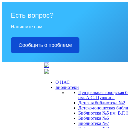
Есть вопрос?
Напишите нам
Сообщить о проблеме
О НАС
Библиотеки
Центральная городская 
им. А.С. Пушкина
Детская библиотека №2
Детско-юношеская библи
Библиотека №5 им. В.Г.
Библиотека №6
Библиотека №7