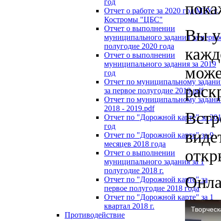
год
пока
Отчет о работе за 2020 год МБУ г.
Костромы "ЦБС"
Отчет о выполнении
Вы у
муниципального задания за перво
полугодие 2020 года
кажд
Отчет о выполнении
муниципального задания за 2019
може
год
Отчет по муниципальному задан
раск
за первое полугодие 2019.pdf
Отчет по муниципальному задан
2018 - 2019.pdf
Встр
Отчет по "Дорожной карте" за 20
год
виде
Отчет по "Дорожной карте" за 9
месяцев 2018 года
откр
Отчет о выполнении
муниципального задания за 1
полугодие 2018 г.
Онла
Отчет по "Дорожной карте" за
первое полугодие 2018 года
Отчет по "Дорожной карте" за 1
квартал 2018 г.
Противодействие