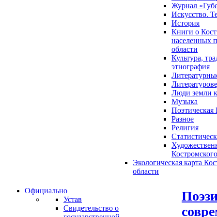
Журнал «Губ
Искусство. Т
История
Книги о Кост
населенных п
области
Культура, тр
этнография
Литературны
Литературов
Люди земли 
Музыка
Поэтическая 
Разное
Религия
Статистическ
Художественн
Костромского
Экологическая карта Ко
области
Официально
Поэзи
Устав
совре
Свидетельство о
государственной