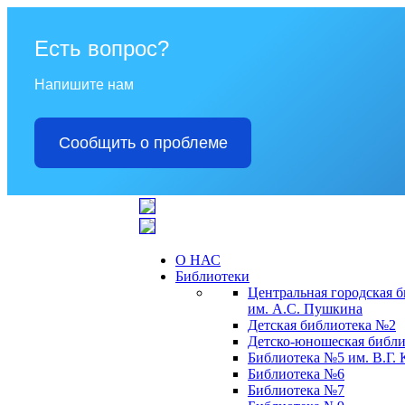
Есть вопрос?
Напишите нам
Сообщить о проблеме
О НАС
Библиотеки
Центральная городская 
им. А.С. Пушкина
Детская библиотека №2
Детско-юношеская библи
Библиотека №5 им. В.Г.
Библиотека №6
Библиотека №7