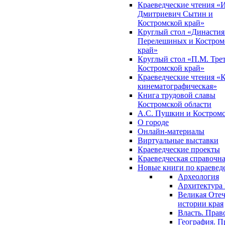
Краеведческие чтения «
Дмитриевич Сытин и
Костромской край»
Круглый стол «Династия
Перелешиных и Костром
край»
Круглый стол «П.М. Трет
Костромской край»
Краеведческие чтения «
кинематографическая»
Книга трудовой славы
Костромской области
А.С. Пушкин и Костромс
О городе
Онлайн-материалы
Виртуальные выставки
Краеведческие проекты
Краеведческая справочн
Новые книги по краеве
Археология
Архитектура 
Великая Отеч
истории края
Власть. Прав
География. П