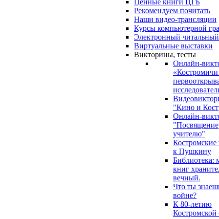
Ценные книги ЦГБ
Рекомендуем почитать
Наши видео-трансляции
Курсы компьютерной гр
Электронный читальный
Виртуальные выставки
Викторины, тесты
Онлайн-викт
«Костромичи
первооткрыва
исследовател
Видеовиктор
"Кино и Кост
Онлайн-викт
"Посвящение
учителю"
Костромские
к Пушкину
Библиотека: 
книг храните
вечный.
Что ты знаеш
войне?
К 80-летию
Костромской 