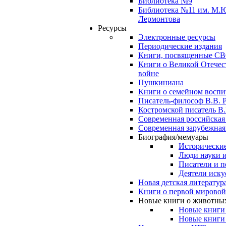
Библиотека №9
Библиотека №11 им. М.
Лермонтова
Ресурсы
Электронные ресурсы
Периодические издания
Книги, посвященные С
Книги о Великой Отечес
войне
Пушкиниана
Книги о семейном восп
Писатель-философ В.В. 
Костромской писатель В.
Современная российская
Современная зарубежная
Биография/мемуары
Исторические
Люди науки 
Писатели и п
Деятели иску
Новая детская литератур
Книги о первой мировой
Новые книги о животны
Новые книги
Новые книги 