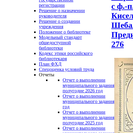
с ф.-
регистрации
Решение о назначении
Кисел
руководителя
Решение о создании
Шебал
учреждения
Положение о библиотеке
Преди
Модельный стандарт
276
общедоступной
библиотеки
Кодекс этики российского
библиотекаря
План ФХД
Спецоценка условий труда
Отчеты
Отчет о выполнении
муниципального задания за перво
полугодие 2026 год
Отчет о выполнении
муниципального задания за 2025
год
Отчет о выполнении
муниципального задания за перво
полугодие 2025 год
Отчет о выполнении