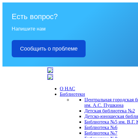
Есть вопрос?
Напишите нам
Сообщить о проблеме
О НАС
Библиотеки
Центральная городская 
им. А.С. Пушкина
Детская библиотека №2
Детско-юношеская библи
Библиотека №5 им. В.Г.
Библиотека №6
Библиотека №7