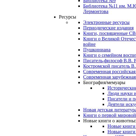
Библиотека №9
Библиотека №11 им. М.
Лермонтова
Ресурсы
Электронные ресурсы
Периодические издания
Книги, посвященные С
Книги о Великой Отечес
войне
Пушкиниана
Книги о семейном восп
Писатель-философ В.В. 
Костромской писатель В.
Современная российская
Современная зарубежная
Биография/мемуары
Исторические
Люди науки 
Писатели и п
Деятели иску
Новая детская литератур
Книги о первой мировой
Новые книги о животны
Новые книги
Новые книги 