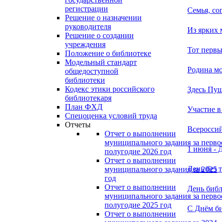
регистрации
Семья, со
Решение о назначении
руководителя
Из ярких 
Решение о создании
учреждения
Тот первы
Положение о библиотеке
Модельный стандарт
Родина мо
общедоступной
библиотеки
Кодекс этики российского
Здесь Пу
библиотекаря
План ФХД
Участие в
Спецоценка условий труда
Отчеты
Всероссий
Отчет о выполнении
муниципального задания за перво
1 июня - 
полугодие 2026 год
Отчет о выполнении
День без 
муниципального задания за 2025
год
Отчет о выполнении
День библ
муниципального задания за перво
полугодие 2025 год
С Днём би
Отчет о выполнении