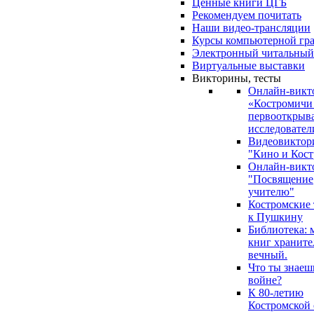
Ценные книги ЦГБ
Рекомендуем почитать
Наши видео-трансляции
Курсы компьютерной гр
Электронный читальный
Виртуальные выставки
Викторины, тесты
Онлайн-викт
«Костромичи
первооткрыва
исследовател
Видеовиктор
"Кино и Кост
Онлайн-викт
"Посвящение
учителю"
Костромские
к Пушкину
Библиотека: 
книг храните
вечный.
Что ты знаеш
войне?
К 80-летию
Костромской 