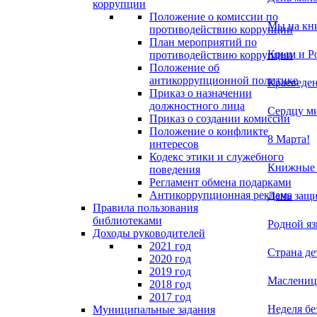
коррупции
Положение о комиссии по
Мы на кн
противодействию коррупции
План мероприятий по
Крым и Р
противодействию коррупции
Положение об
антикоррупционной политике
Краеведен
Приказ о назначении
должностного лица
Сердцу м
Приказ о создании комиссии
Положение о конфликте
8 Марта!
интересов
Кодекс этики и служебного
Книжные к
поведения
Регламент обмена подарками
Антикоррупционная реклама
День защи
Правила пользования
библиотеками
Родной яз
Доходы руководителей
2021 год
Страна де
2020 год
2019 год
Масленица
2018 год
2017 год
Неделя бе
Муниципальные задания