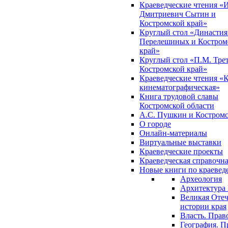
Краеведческие чтения «
Дмитриевич Сытин и
Костромской край»
Круглый стол «Династия
Перелешиных и Костром
край»
Круглый стол «П.М. Трет
Костромской край»
Краеведческие чтения «
кинематографическая»
Книга трудовой славы
Костромской области
А.С. Пушкин и Костромс
О городе
Онлайн-материалы
Виртуальные выставки
Краеведческие проекты
Краеведческая справочн
Новые книги по краеве
Археология
Архитектура 
Великая Отеч
истории края
Власть. Прав
География. П