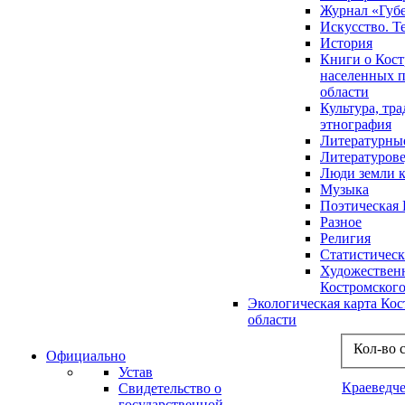
Журнал «Губ
Искусство. Т
История
Книги о Кост
населенных п
области
Культура, тр
этнография
Литературны
Литературов
Люди земли 
Музыка
Поэтическая 
Разное
Религия
Статистическ
Художественн
Костромского
Экологическая карта Ко
области
Кол-во 
Официально
Устав
Краеведч
Свидетельство о
государственной