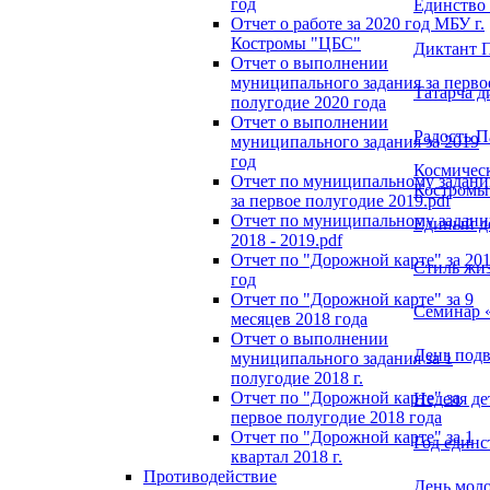
год
Единство 
Отчет о работе за 2020 год МБУ г.
Костромы "ЦБС"
Диктант 
Отчет о выполнении
муниципального задания за перво
Татарча д
полугодие 2020 года
Отчет о выполнении
Радость П
муниципального задания за 2019
год
Космическ
Отчет по муниципальному задан
Костромы
за первое полугодие 2019.pdf
Отчет по муниципальному задан
Единый д
2018 - 2019.pdf
Отчет по "Дорожной карте" за 20
Стиль жиз
год
Отчет по "Дорожной карте" за 9
Семинар «
месяцев 2018 года
Отчет о выполнении
День под
муниципального задания за 1
полугодие 2018 г.
Отчет по "Дорожной карте" за
Неделя де
первое полугодие 2018 года
Отчет по "Дорожной карте" за 1
Год единс
квартал 2018 г.
Противодействие
День моло