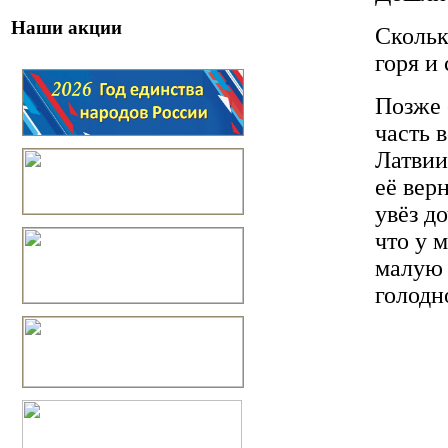
Наши акции
Скольк
горя и
Позже 
часть 
Латвии
её вер
увёз д
что у 
малую 
голодн