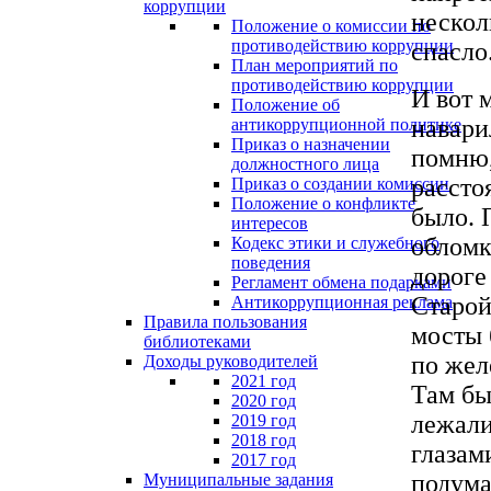
коррупции
нескол
Положение о комиссии по
противодействию коррупции
спасло
План мероприятий по
противодействию коррупции
И вот 
Положение об
навари
антикоррупционной политике
Приказ о назначении
помню,
должностного лица
рассто
Приказ о создании комиссии
Положение о конфликте
было. 
интересов
обломк
Кодекс этики и служебного
поведения
дороге
Регламент обмена подарками
Старой
Антикоррупционная реклама
Правила пользования
мосты 
библиотеками
по жел
Доходы руководителей
2021 год
Там бы
2020 год
лежали
2019 год
2018 год
глазам
2017 год
подума
Муниципальные задания