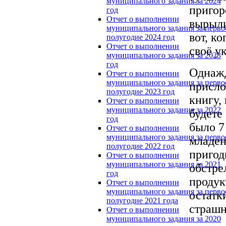
муниципального задания за 2024
пригор
год
Отчет о выполнении
вырыли
муниципального задания за перво
вот, к
полугодие 2024 год
Отчет о выполнении
своё у
муниципального задания за 2023
год
Однажд
Отчет о выполнении
муниципального задания за перво
присло
полугодие 2023 год
книгу,
Отчет о выполнении
муниципального задания за 2022
будете
год
было 7
Отчет о выполнении
муниципального задания за перво
младен
полугодие 2022 год
пригод
Отчет о выполнении
муниципального задания за 2021
обстре
год
продук
Отчет о выполнении
муниципального задания за перво
остатк
полугодие 2021 года
страшн
Отчет о выполнении
муниципального задания за 2020