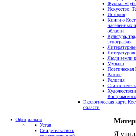
Журнал «Губ
Искусство. Т
История
Книги о Кост
населенных п
области
Культура, тр
этнография
Литературны
Литературов
Люди земли 
Музыка
Поэтическая 
Разное
Религия
Статистическ
Художественн
Костромского
Экологическая карта Ко
области
Официально
Матери
Устав
Свидетельство о
Я учил
государственной