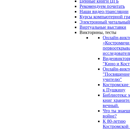
Ценные книги ЦГБ
Рекомендуем почитать
Наши видео-трансляции
Курсы компьютерной гр
Электронный читальный
Виртуальные выставки
Викторины, тесты
Онлайн-викт
«Костромичи
первооткрыва
исследовател
Видеовиктор
"Кино и Кост
Онлайн-викт
"Посвящение
учителю"
Костромские
к Пушкину
Библиотека: 
книг храните
вечный.
Что ты знаеш
войне?
К 80-летию
Костромской 