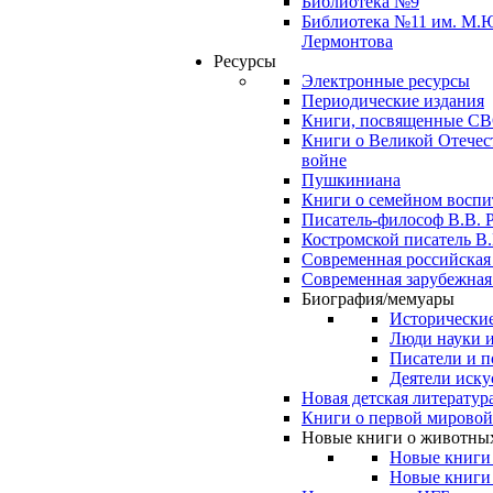
Библиотека №9
Библиотека №11 им. М.
Лермонтова
Ресурсы
Электронные ресурсы
Периодические издания
Книги, посвященные С
Книги о Великой Отечес
войне
Пушкиниана
Книги о семейном восп
Писатель-философ В.В. 
Костромской писатель В.
Современная российская
Современная зарубежная
Биография/мемуары
Исторические
Люди науки 
Писатели и п
Деятели иску
Новая детская литератур
Книги о первой мировой
Новые книги о животны
Новые книги
Новые книги 