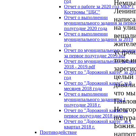
год
Немцы 
Отчет о работе за 2020 год МБУ г.
Ленинг
Костромы "ЦБС"
Отчет о выполнении
написа
муниципального задания за перво
на ули
полугодие 2020 года
Отчет о выполнении
вешали
муниципального задания за 2019
жителе
год
Отчет по муниципальному задан
устрои
за первое полугодие 2019.pdf
тоже н
Отчет по муниципальному задан
2018 - 2019.pdf
зареги
Отчет по "Дорожной карте" за 20
целый 
год
Отчет по "Дорожной карте" за 9
давали
месяцев 2018 года
что мы
Отчет о выполнении
муниципального задания за 1
Павлов
полугодие 2018 г.
Новгор
Отчет по "Дорожной карте" за
первое полугодие 2018 года
полура
Отчет по "Дорожной карте" за 1
Божия.
квартал 2018 г.
Противодействие
напрот