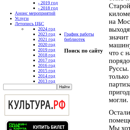
- 2019 год
Старой
- 2018 год
киломе
Анонс мероприятий
Услуги
на Мос
Летопись ЦБС
выходят
2024 год
2023 год
График работы
значит
2021 год
библиотек
машину
2020 год
2019 год
Поиск по сайту
что с 
2018 год
порядо
2017 год
2016 год
Руссы.
2015 год
только
2014 год
2013 год
партиз
пригод
могли.
Остали
помеще
Мы хот