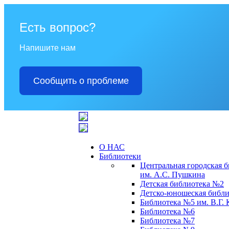
Есть вопрос?
Напишите нам
Сообщить о проблеме
О НАС
Библиотеки
Центральная городская 
им. А.С. Пушкина
Детская библиотека №2
Детско-юношеская библи
Библиотека №5 им. В.Г.
Библиотека №6
Библиотека №7