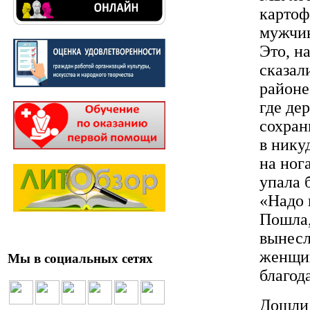
картоф
мужчин
Это, н
сказал
районе
где де
сохран
в нику
на ног
упала 
«Надо 
Пошла,
вынесл
женщин
Мы в социальных сетях
благод
Дошли 