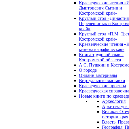
Краеведческие чтения «
Дмитриевич Сытин и
Костромской край»
Круглый стол «Династия
Перелешиных и Костром
край»
Круглый стол «П.М. Трет
Костромской край»
Краеведческие чтения «
кинематографическая»
Книга трудовой славы
Костромской области
А.С. Пушкин и Костромс
О городе
Онлайн-материалы
Виртуальные выставки
Краеведческие проекты
Краеведческая справочн
Новые книги по краеве
Археология
Архитектура 
Великая Отеч
истории края
Власть. Прав
География. П