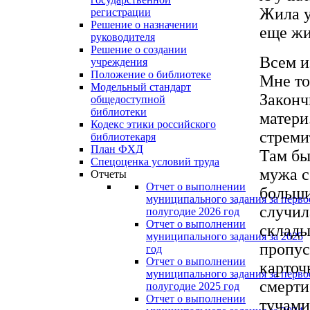
Жила у
регистрации
Решение о назначении
еще жи
руководителя
Решение о создании
Всем и
учреждения
Положение о библиотеке
Мне то
Модельный стандарт
Законч
общедоступной
библиотеки
матери
Кодекс этики российского
стреми
библиотекаря
План ФХД
Там бы
Спецоценка условий труда
мужа с
Отчеты
Отчет о выполнении
больши
муниципального задания за перво
случил
полугодие 2026 год
Отчет о выполнении
склады
муниципального задания за 2025
пропус
год
Отчет о выполнении
карточ
муниципального задания за перво
смерти
полугодие 2025 год
Отчет о выполнении
тучами