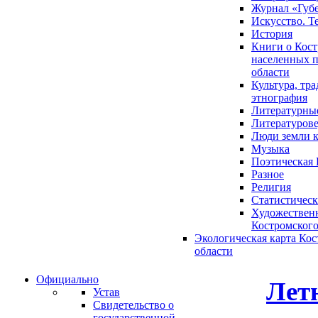
Журнал «Губ
Искусство. Т
История
Книги о Кост
населенных п
области
Культура, тр
этнография
Литературны
Литературов
Люди земли 
Музыка
Поэтическая 
Разное
Религия
Статистическ
Художественн
Костромского
Экологическая карта Ко
области
Официально
Летн
Устав
Свидетельство о
государственной