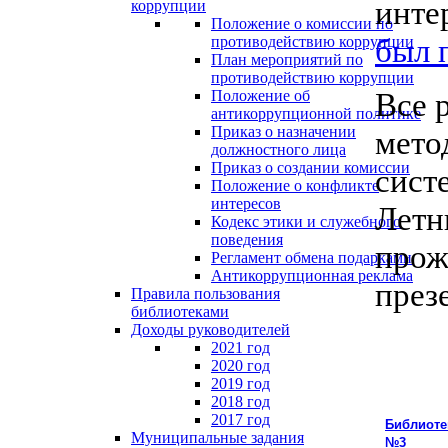
инте
коррупции
Положение о комиссии по
был 
противодействию коррупции
План мероприятий по
противодействию коррупции
Все 
Положение об
антикоррупционной политике
Приказ о назначении
мето
должностного лица
Приказ о создании комиссии
сист
Положение о конфликте
интересов
Летн
Кодекс этики и служебного
поведения
прож
Регламент обмена подарками
Антикоррупционная реклама
през
Правила пользования
библиотеками
Доходы руководителей
2021 год
2020 год
2019 год
2018 год
2017 год
Библиоте
Муниципальные задания
№3