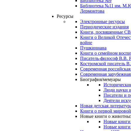
Библиотека №9
Библиотека №11 им. М.
Лермонтова
Ресурсы
Электронные ресурсы
Периодические издания
Книги, посвященные С
Книги о Великой Отечес
войне
Пушкиниана
Книги о семейном восп
Писатель-философ В.В. 
Костромской писатель В.
Современная российская
Современная зарубежная
Биография/мемуары
Исторические
Люди науки 
Писатели и п
Деятели иску
Новая детская литератур
Книги о первой мировой
Новые книги о животны
Новые книги
Новые книги 