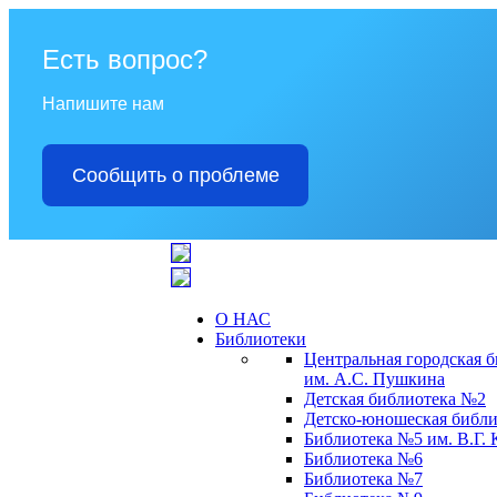
Есть вопрос?
Напишите нам
Сообщить о проблеме
О НАС
Библиотеки
Центральная городская 
им. А.С. Пушкина
Детская библиотека №2
Детско-юношеская библи
Библиотека №5 им. В.Г.
Библиотека №6
Библиотека №7