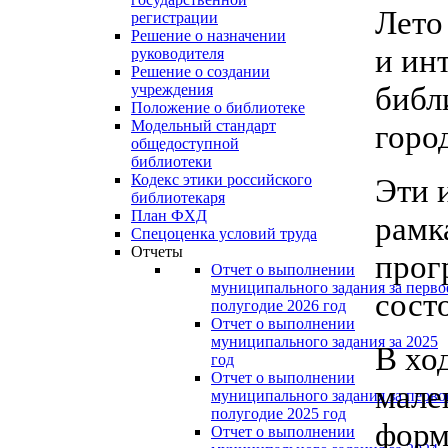
Лето
регистрации
Решение о назначении
и ин
руководителя
Решение о создании
библ
учреждения
Положение о библиотеке
Модельный стандарт
горо
общедоступной
библиотеки
Кодекс этики российского
Эти 
библиотекаря
План ФХД
рамк
Спецоценка условий труда
Отчеты
прог
Отчет о выполнении
муниципального задания за перво
сост
полугодие 2026 год
Отчет о выполнении
муниципального задания за 2025
В хо
год
Отчет о выполнении
мале
муниципального задания за перво
полугодие 2025 год
форм
Отчет о выполнении