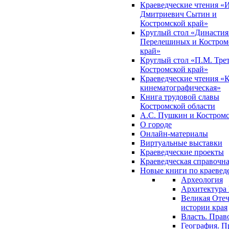
Краеведческие чтения «
Дмитриевич Сытин и
Костромской край»
Круглый стол «Династия
Перелешиных и Костром
край»
Круглый стол «П.М. Трет
Костромской край»
Краеведческие чтения «
кинематографическая»
Книга трудовой славы
Костромской области
А.С. Пушкин и Костромс
О городе
Онлайн-материалы
Виртуальные выставки
Краеведческие проекты
Краеведческая справочн
Новые книги по краеве
Археология
Архитектура 
Великая Отеч
истории края
Власть. Прав
География. П