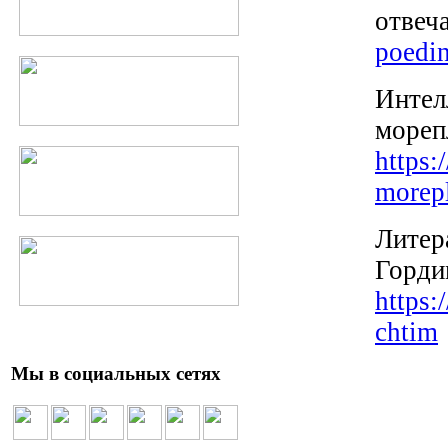
отвеч
poedi
Интел
мореп
https:
morepl
Литер
Горди
https
chtim
Мы в социальных сетях