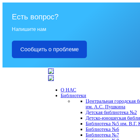
Есть вопрос?
Напишите нам
Сообщить о проблеме
О НАС
Библиотеки
Центральная городская 
им. А.С. Пушкина
Детская библиотека №2
Детско-юношеская библи
Библиотека №5 им. В.Г.
Библиотека №6
Библиотека №7