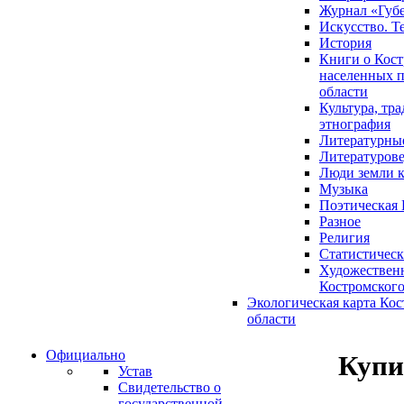
Журнал «Губ
Искусство. Т
История
Книги о Кост
населенных п
области
Культура, тр
этнография
Литературны
Литературов
Люди земли 
Музыка
Поэтическая 
Разное
Религия
Статистическ
Художественн
Костромского
Экологическая карта Ко
области
Официально
Купи
Устав
Свидетельство о
государственной