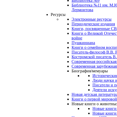
Библиотека №9
Библиотека №11 им. М.
Лермонтова
Ресурсы
Электронные ресурсы
Периодические издания
Книги, посвященные С
Книги о Великой Отечес
войне
Пушкиниана
Книги о семейном восп
Писатель-философ В.В. 
Костромской писатель В.
Современная российская
Современная зарубежная
Биография/мемуары
Исторические
Люди науки 
Писатели и п
Деятели иску
Новая детская литератур
Книги о первой мировой
Новые книги о животны
Новые книги
Новые книги 