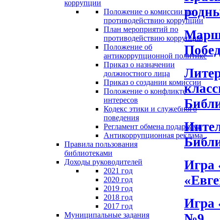
коррупции
родны
Положение о комиссии по
противодействию коррупции
План мероприятий по
Маршр
противодействию коррупции
Побед
Положение об
антикоррупционной политике
Приказ о назначении
Литер
должностного лица
Приказ о создании комиссии
класс
Положение о конфликте
интересов
Библ
Кодекс этики и служебного
поведения
Интел
Регламент обмена подарками
Антикоррупционная реклама
Библ
Правила пользования
библиотеками
Игра 
Доходы руководителей
2021 год
«Евге
2020 год
2019 год
2018 год
Игра 
2017 год
Муниципальные задания
№9