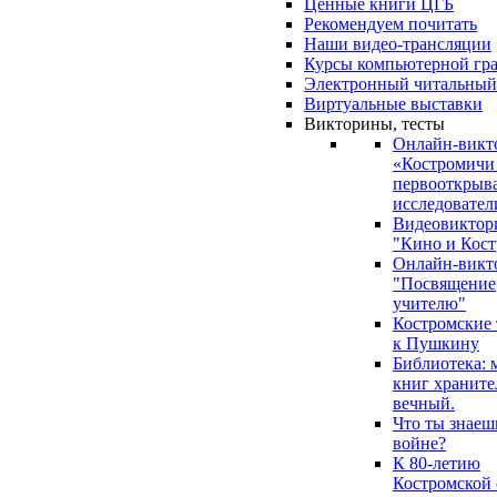
Ценные книги ЦГБ
Рекомендуем почитать
Наши видео-трансляции
Курсы компьютерной гр
Электронный читальный
Виртуальные выставки
Викторины, тесты
Онлайн-викт
«Костромичи
первооткрыва
исследовател
Видеовиктор
"Кино и Кост
Онлайн-викт
"Посвящение
учителю"
Костромские
к Пушкину
Библиотека: 
книг храните
вечный.
Что ты знаеш
войне?
К 80-летию
Костромской 