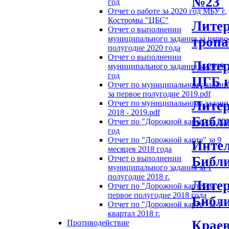
№23
год
Отчет о работе за 2020 год МБУ г.
Костромы "ЦБС"
Литер
Отчет о выполнении
тропа
муниципального задания за перво
полугодие 2020 года
Отчет о выполнении
Литер
муниципального задания за 2019
год
ЦГБ 
Отчет по муниципальному задан
за первое полугодие 2019.pdf
Литер
Отчет по муниципальному задан
2018 - 2019.pdf
Библ
Отчет по "Дорожной карте" за 20
год
Отчет по "Дорожной карте" за 9
Интел
месяцев 2018 года
Библ
Отчет о выполнении
муниципального задания за 1
полугодие 2018 г.
Литер
Отчет по "Дорожной карте" за
первое полугодие 2018 года
Библ
Отчет по "Дорожной карте" за 1
квартал 2018 г.
Краев
Противодействие