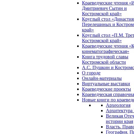
Краеведческие чтения «
Дмитриевич Сытин и
Костромской край»
Круглый стол «Династия
Перелешиных и Костром
край»
Круглый стол «П.М. Трет
Костромской край»
Краеведческие чтения «
кинематографическая»
Книга трудовой славы
Костромской области
А.С. Пушкин и Костромс
О городе
Онлайн-материалы
Виртуальные выставки
Краеведческие проекты
Краеведческая справочн
Новые книги по краеве
Археология
Архитектура 
Великая Отеч
истории края
Власть. Прав
География. П