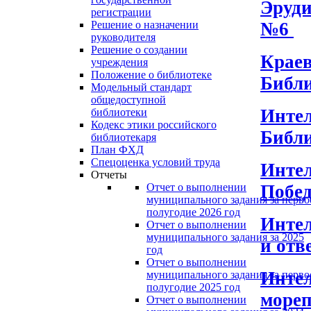
Эруди
регистрации
№6
Решение о назначении
руководителя
Решение о создании
Краев
учреждения
Положение о библиотеке
Библ
Модельный стандарт
общедоступной
Интел
библиотеки
Кодекс этики российского
Библ
библиотекаря
План ФХД
Спецоценка условий труда
Интел
Отчеты
Побед
Отчет о выполнении
муниципального задания за перво
полугодие 2026 год
Интел
Отчет о выполнении
муниципального задания за 2025
и отв
год
Отчет о выполнении
Интел
муниципального задания за перво
полугодие 2025 год
мореп
Отчет о выполнении