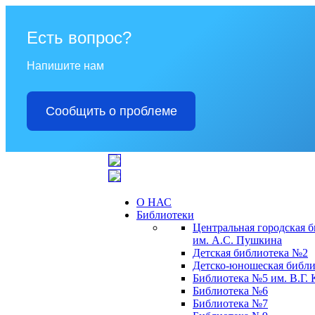
Есть вопрос?
Напишите нам
Сообщить о проблеме
О НАС
Библиотеки
Центральная городская 
им. А.С. Пушкина
Детская библиотека №2
Детско-юношеская библи
Библиотека №5 им. В.Г.
Библиотека №6
Библиотека №7