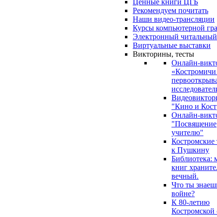
Ценные книги ЦГБ
Рекомендуем почитать
Наши видео-трансляции
Курсы компьютерной гр
Электронный читальный
Виртуальные выставки
Викторины, тесты
Онлайн-викт
«Костромичи
первооткрыва
исследовател
Видеовиктор
"Кино и Кост
Онлайн-викт
"Посвящение
учителю"
Костромские
к Пушкину
Библиотека: 
книг храните
вечный.
Что ты знаеш
войне?
К 80-летию
Костромской 