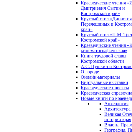
Краеведческие чтения «
Дмитриевич Сытин и
Костромской край»
Круглый стол «Династия
Перелешиных и Костром
край»
Круглый стол «П.М. Трет
Костромской край»
Краеведческие чтения «
кинематографическая»
Книга трудовой славы
Костромской области
А.С. Пушкин и Костромс
О городе
Онлайн-материалы
Виртуальные выставки
Краеведческие проекты
Краеведческая справочн
Новые книги по краеве
Археология
Архитектура 
Великая Отеч
истории края
Власть. Прав
География. П