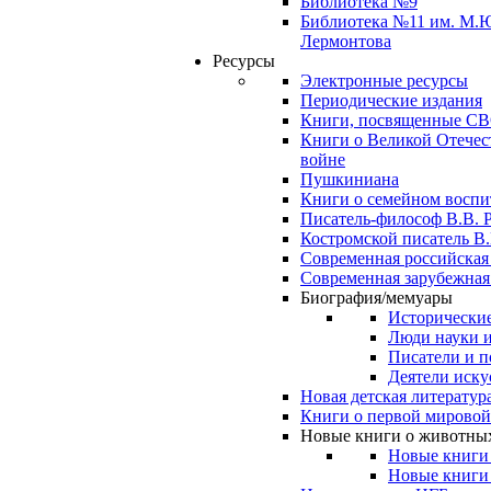
Библиотека №9
Библиотека №11 им. М.
Лермонтова
Ресурсы
Электронные ресурсы
Периодические издания
Книги, посвященные С
Книги о Великой Отечес
войне
Пушкиниана
Книги о семейном восп
Писатель-философ В.В. 
Костромской писатель В.
Современная российская
Современная зарубежная
Биография/мемуары
Исторические
Люди науки 
Писатели и п
Деятели иску
Новая детская литератур
Книги о первой мировой
Новые книги о животны
Новые книги
Новые книги 