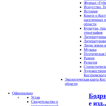
Журнал «Губ
Искусство. Т
История
Книги о Кост
населенных п
области
Культура, тр
этнография
Литературны
Литературов
Люди земли 
Музыка
Поэтическая 
Разное
Религия
Статистическ
Художественн
Костромского
Экологическая карта Ко
области
Официально
Бодри
Устав
е изд.
Свидетельство о
государственной