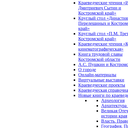
Краеведческие чтения «
Дмитриевич Сытин и
Костромской край»
Круглый стол «Династия
Перелешиных и Костром
край»
Круглый стол «П.М. Трет
Костромской край»
Краеведческие чтения «
кинематографическая»
Книга трудовой славы
Костромской области
А.С. Пушкин и Костромс
О городе
Онлайн-материалы
Виртуальные выставки
Краеведческие проекты
Краеведческая справочн
Новые книги по краеве
Археология
Архитектура 
Великая Отеч
истории края
Власть. Прав
География. П