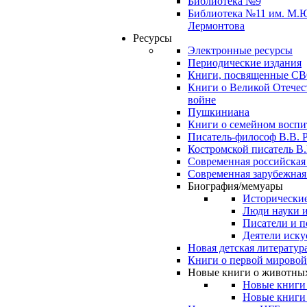
Библиотека №9
Библиотека №11 им. М.
Лермонтова
Ресурсы
Электронные ресурсы
Периодические издания
Книги, посвященные С
Книги о Великой Отечес
войне
Пушкиниана
Книги о семейном восп
Писатель-философ В.В. 
Костромской писатель В.
Современная российская
Современная зарубежная
Биография/мемуары
Исторические
Люди науки 
Писатели и п
Деятели иску
Новая детская литератур
Книги о первой мировой
Новые книги о животны
Новые книги
Новые книги 