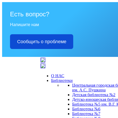
Есть вопрос?
Напишите нам
Сообщить о проблеме
О НАС
Библиотеки
Центральная городская 
им. А.С. Пушкина
Детская библиотека №2
Детско-юношеская библи
Библиотека №5 им. В.Г.
Библиотека №6
Библиотека №7