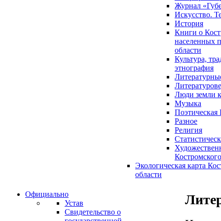
Журнал «Губ
Искусство. Т
История
Книги о Кост
населенных п
области
Культура, тр
этнография
Литературны
Литературов
Люди земли 
Музыка
Поэтическая 
Разное
Религия
Статистическ
Художественн
Костромского
Экологическая карта Ко
области
Официально
Лите
Устав
Свидетельство о
государственной