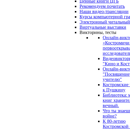
Ценные книги ЦГБ
Рекомендуем почитать
Наши видео-трансляции
Курсы компьютерной гр
Электронный читальный
Виртуальные выставки
Викторины, тесты
Онлайн-викт
«Костромичи
первооткрыва
исследовател
Видеовиктор
"Кино и Кост
Онлайн-викт
"Посвящение
учителю"
Костромские
к Пушкину
Библиотека: 
книг храните
вечный.
Что ты знаеш
войне?
К 80-летию
Костромской 