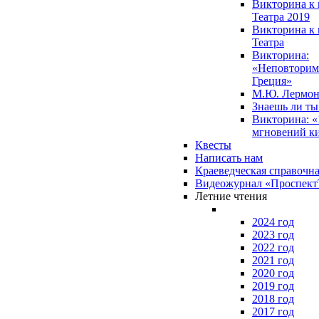
Викторина к 
Театра 2019
Викторина к 
Театра
Викторина:
«Неповторим
Греция»
М.Ю. Лермон
Знаешь ли т
Викторина: «
мгновений к
Квесты
Написать нам
Краеведческая справочн
Видеожурнал «Проспек
Летние чтения
2024 год
2023 год
2022 год
2021 год
2020 год
2019 год
2018 год
2017 год