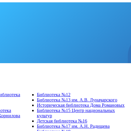
библиотека
Библиотека №12
Библиотека №13 им. А.В. Луначарского
Историческая библиотека Дома Романовых
отека
Библиотека №15 Центр национальных
 Корнилова
культур
Детская библиотека №16
Библиотека №17 им. А.Н. Радищева