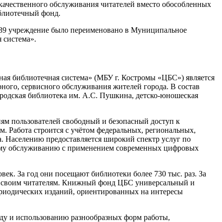
е качественного обслуживания читателей вместо обособленных
блиотечный фонд.
139 учреждение было переименовано в Муниципальное
 система».
я библиотечная система» (МБУ г. Костромы «ЦБС») является
ого, сервисного обслуживания жителей города. В состав
родская библиотека им. А.С. Пушкина, детско-юношеская
ям пользователей свободный и безопасный доступ к
 Работа строится с учётом федеральных, региональных,
. Населению предоставляется широкий спектр услуг по
ому обслуживанию с применением современных цифровых
ек. За год они посещают библиотеки более 730 тыс. раз. За
й своим читателям. Книжный фонд ЦБС универсальный и
ериодических изданий, ориентированных на интересы
оду и использованию разнообразных форм работы,