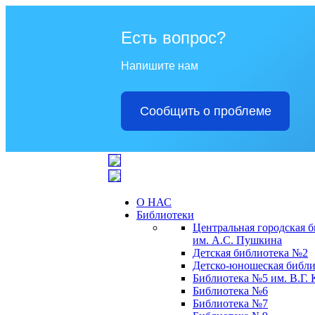
Есть вопрос?
Напишите нам
Сообщить о проблеме
О НАС
Библиотеки
Центральная городская 
им. А.С. Пушкина
Детская библиотека №2
Детско-юношеская библи
Библиотека №5 им. В.Г.
Библиотека №6
Библиотека №7