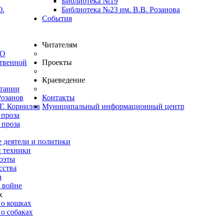
Библиотека №19
Ю.
Библиотека №23 им. В.В. Розанова
События
Читателям
ВО
твенной
Проекты
Краеведение
итании
Розанов
Контакты
Г. Корнилов
Муниципальный информационный центр
 проза
 проза
 деятели и политики
и техники
оэты
сства
а
 войне
х
 о кошках
о собаках