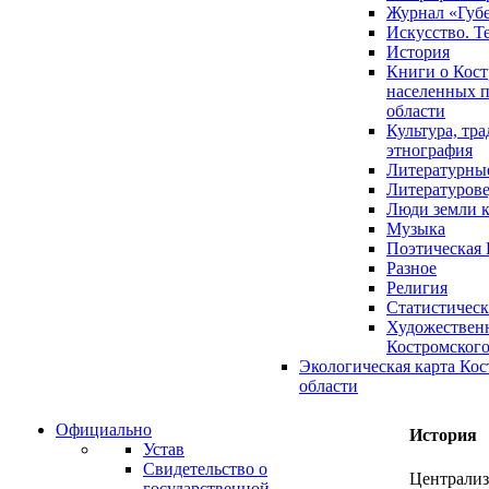
Журнал «Губ
Искусство. Т
История
Книги о Кост
населенных п
области
Культура, тр
этнография
Литературны
Литературов
Люди земли 
Музыка
Поэтическая 
Разное
Религия
Статистическ
Художественн
Костромского
Экологическая карта Ко
области
Официально
История
Устав
Свидетельство о
Централиз
государственной