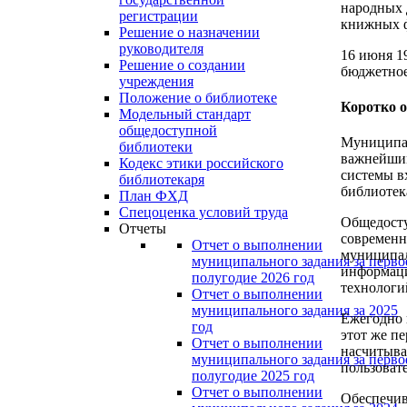
народных 
регистрации
книжных ф
Решение о назначении
руководителя
16 июня 1
Решение о создании
бюджетное
учреждения
Положение о библиотеке
Коротко о
Модельный стандарт
общедоступной
Муниципал
библиотеки
важнейшим
Кодекс этики российского
системы в
библиотекаря
библиотек
План ФХД
Спецоценка условий труда
Общедосту
Отчеты
современн
Отчет о выполнении
муниципал
муниципального задания за перво
информаци
полугодие 2026 год
технологи
Отчет о выполнении
муниципального задания за 2025
Ежегодно 
год
этот же п
Отчет о выполнении
насчитыва
муниципального задания за перво
пользоват
полугодие 2025 год
Отчет о выполнении
Обеспечив