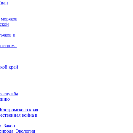
Иван
 моряков
ской
ьяков и
Кострома
кой край
ая служба
дению
Костромского края
ественная война в
о. Закон
рирода. Экология