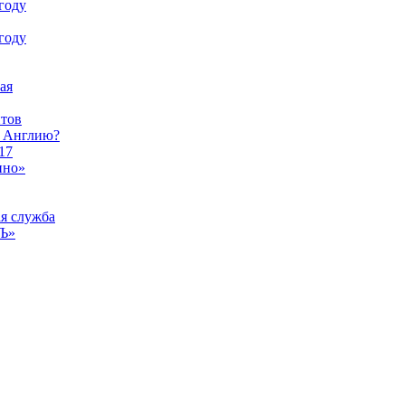
году
году
ая
тов
ы Англию?
17
ино»
ая служба
тЪ»