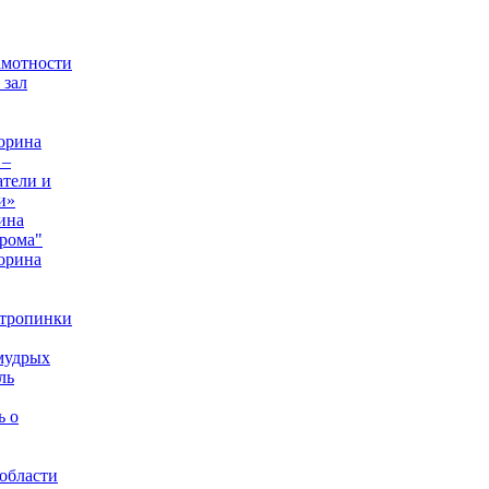
амотности
 зал
орина
 –
тели и
и»
ина
рома"
орина
 тропинки
мудрых
ль
ь о
области