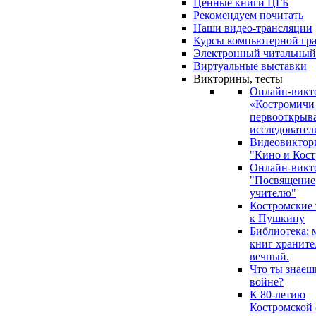
Ценные книги ЦГБ
Рекомендуем почитать
Наши видео-трансляции
Курсы компьютерной гр
Электронный читальный
Виртуальные выставки
Викторины, тесты
Онлайн-викт
«Костромичи
первооткрыва
исследовател
Видеовиктор
"Кино и Кост
Онлайн-викт
"Посвящение
учителю"
Костромские
к Пушкину
Библиотека: 
книг храните
вечный.
Что ты знаеш
войне?
К 80-летию
Костромской 