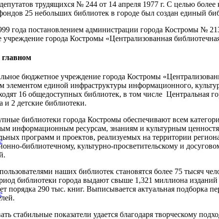
депутатов трудящихся № 244 от 14 апреля 1977 г. С целью боле
ондов 25 небольших библиотек в городе был создан единый би
999 года постановлением администрации города Костромы № 2
 учреждение города Костромы «Централизованная библиотечная
 главном
ьное бюджетное учреждение города Костромы «Централизованна
 элементом единой инфраструктуры информационного, культурн
ходят 16 общедоступных библиотек, в том числе Центральная го
а и 2 детские библиотеки.
пные библиотеки города Костромы обеспечивают всем категори
ым информационным ресурсам, знаниям и культурным ценностям.
ьных программ и проектов, реализуемых на территории региона
е
онно-библиотечному, культурно-просветительскому и досугов
й.
пользователями наших библиотек становятся более 75 тысяч челов
ериод библиотеки города выдают свыше 1,321 миллиона издани
ет порядка 290 тыс. книг. Выписывается актуальная подборка п
е
елей.
ать стабильные показатели удается благодаря творческому подх