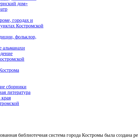
ернский дом»
еатр
роме, городах и
унктах Костромской
адиции, фольклор,
е альманахи
едение
костромской
Кострома
ие сборники
ая литература
 края
стромской
ованная библиотечная система города Костромы была создана р