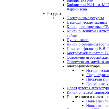
Библиотека №9
Библиотека №11 им. М.
Лермонтова
Ресурсы
Электронные ресурсы
Периодические издания
Книги, посвященные С
Книги о Великой Отечес
войне
Пушкиниана
Книги о семейном восп
Писатель-философ В.В. 
Костромской писатель В.
Современная российская
Современная зарубежная
Биография/мемуары
Исторические
Люди науки 
Писатели и п
Деятели иску
Новая детская литератур
Книги о первой мировой
Новые книги о животны
Новые книги
Новые книги 