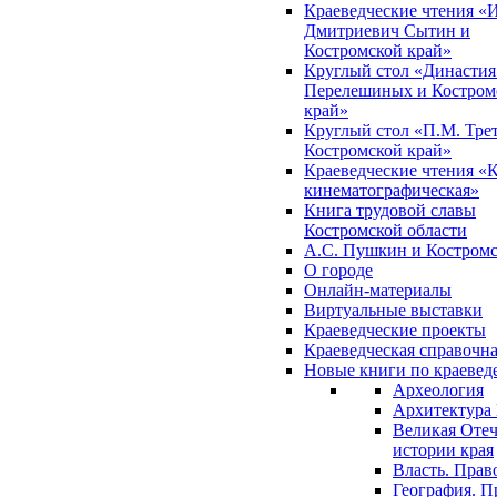
Краеведческие чтения «
Дмитриевич Сытин и
Костромской край»
Круглый стол «Династия
Перелешиных и Костром
край»
Круглый стол «П.М. Трет
Костромской край»
Краеведческие чтения «
кинематографическая»
Книга трудовой славы
Костромской области
А.С. Пушкин и Костромс
О городе
Онлайн-материалы
Виртуальные выставки
Краеведческие проекты
Краеведческая справочн
Новые книги по краеве
Археология
Архитектура 
Великая Отеч
истории края
Власть. Прав
География. П