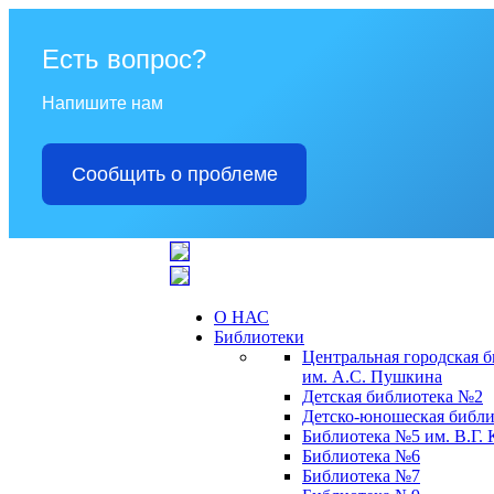
Есть вопрос?
Напишите нам
Сообщить о проблеме
О НАС
Библиотеки
Центральная городская 
им. А.С. Пушкина
Детская библиотека №2
Детско-юношеская библи
Библиотека №5 им. В.Г.
Библиотека №6
Библиотека №7