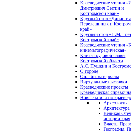
Краеведческие чтения «
Дмитриевич Сытин и
Костромской край»
Круглый стол «Династия
Перелешиных и Костром
край»
Круглый стол «П.М. Трет
Костромской край»
Краеведческие чтения «
кинематографическая»
Книга трудовой славы
Костромской области
А.С. Пушкин и Костромс
О городе
Онлайн-материалы
Виртуальные выставки
Краеведческие проекты
Краеведческая справочн
Новые книги по краеве
Археология
Архитектура 
Великая Отеч
истории края
Власть. Прав
География. П