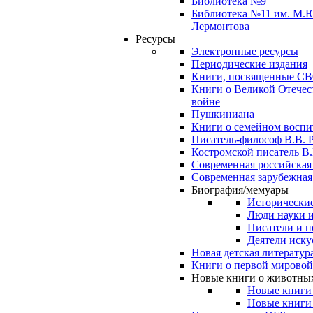
Библиотека №9
Библиотека №11 им. М.
Лермонтова
Ресурсы
Электронные ресурсы
Периодические издания
Книги, посвященные С
Книги о Великой Отечес
войне
Пушкиниана
Книги о семейном восп
Писатель-философ В.В. 
Костромской писатель В.
Современная российская
Современная зарубежная
Биография/мемуары
Исторические
Люди науки 
Писатели и п
Деятели иску
Новая детская литератур
Книги о первой мировой
Новые книги о животны
Новые книги
Новые книги 