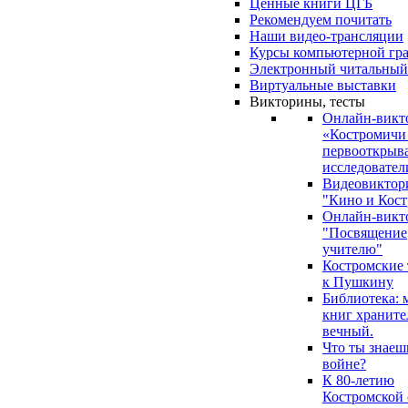
Ценные книги ЦГБ
Рекомендуем почитать
Наши видео-трансляции
Курсы компьютерной гр
Электронный читальный
Виртуальные выставки
Викторины, тесты
Онлайн-викт
«Костромичи
первооткрыва
исследовател
Видеовиктор
"Кино и Кост
Онлайн-викт
"Посвящение
учителю"
Костромские
к Пушкину
Библиотека: 
книг храните
вечный.
Что ты знаеш
войне?
К 80-летию
Костромской 