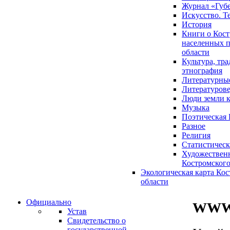
Журнал «Губ
Искусство. Т
История
Книги о Кост
населенных п
области
Культура, тр
этнография
Литературны
Литературов
Люди земли 
Музыка
Поэтическая 
Разное
Религия
Статистическ
Художественн
Костромского
Экологическая карта Ко
области
Официально
WWW.
Устав
Свидетельство о
государственной