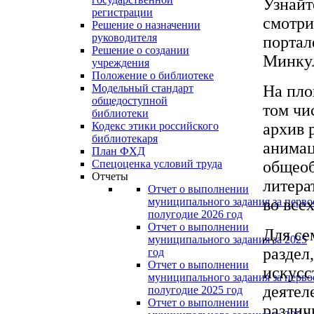
Узнайт
регистрации
смотри
Решение о назначении
руководителя
портал
Решение о создании
Минку
учреждения
Положение о библиотеке
На пло
Модельный стандарт
общедоступной
том чи
библиотеки
архив 
Кодекс этики российского
библиотекаря
анимац
План ФХД
общеоб
Спецоценка условий труда
Отчеты
литера
Отчет о выполнении
во все
муниципального задания за перво
полугодие 2026 год
Отчет о выполнении
Для се
муниципального задания за 2025
раздел
год
Отчет о выполнении
искусс
муниципального задания за перво
деятел
полугодие 2025 год
Отчет о выполнении
различ