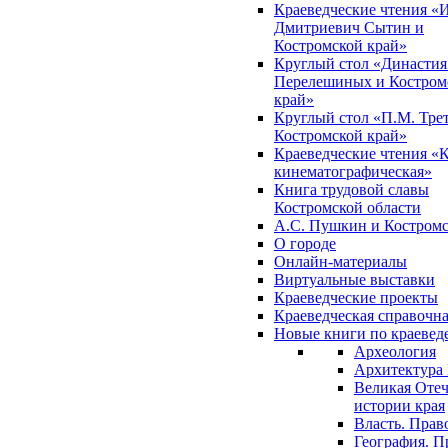
Краеведческие чтения «
Дмитриевич Сытин и
Костромской край»
Круглый стол «Династия
Перелешиных и Костром
край»
Круглый стол «П.М. Трет
Костромской край»
Краеведческие чтения «
кинематографическая»
Книга трудовой славы
Костромской области
А.С. Пушкин и Костромс
О городе
Онлайн-материалы
Виртуальные выставки
Краеведческие проекты
Краеведческая справочн
Новые книги по краеве
Археология
Архитектура 
Великая Отеч
истории края
Власть. Прав
География. П