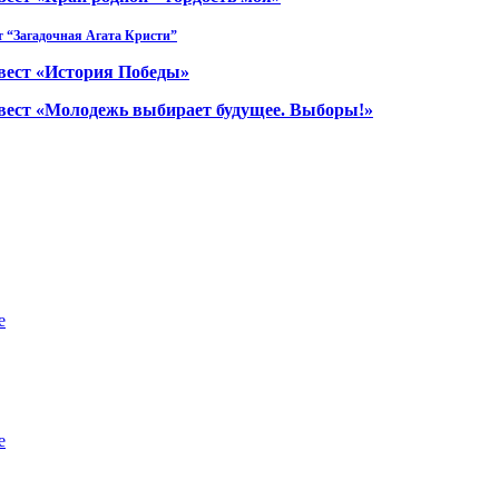
т “Загадочная Агата Кристи”
вест «История Победы»
вест «Молодежь выбирает будущее. Выборы!»
е
е