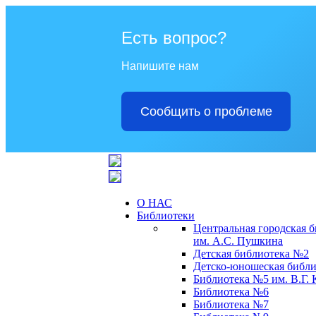
Есть вопрос?
Напишите нам
Сообщить о проблеме
О НАС
Библиотеки
Центральная городская 
им. А.С. Пушкина
Детская библиотека №2
Детско-юношеская библи
Библиотека №5 им. В.Г.
Библиотека №6
Библиотека №7