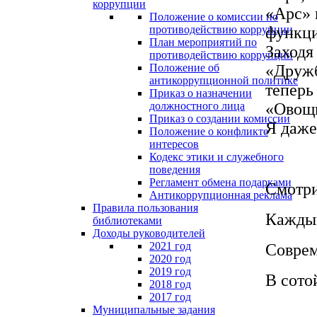
коррупции
«Арс» 
Положение о комиссии по
противодействию коррупции
функци
План мероприятий по
Заходя
противодействию коррупции
Положение об
«Дружб
антикоррупционной политике
теперь
Приказ о назначении
должностного лица
«Овощи
Приказ о создании комиссии
Я даже
Положение о конфликте
интересов
Кодекс этики и служебного
поведения
Регламент обмена подарками
Смотри
Антикоррупционная реклама
Правила пользования
Каждый
библиотеками
Доходы руководителей
2021 год
Соврем
2020 год
2019 год
В сото
2018 год
2017 год
Муниципальные задания