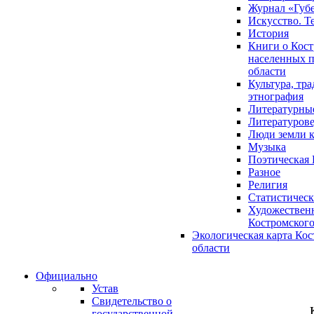
Журнал «Губ
Искусство. Т
История
Книги о Кост
населенных п
области
Культура, тр
этнография
Литературны
Литературов
Люди земли 
Музыка
Поэтическая 
Разное
Религия
Статистическ
Художественн
Костромского
Экологическая карта Ко
области
Официально
Устав
Свидетельство о
государственной