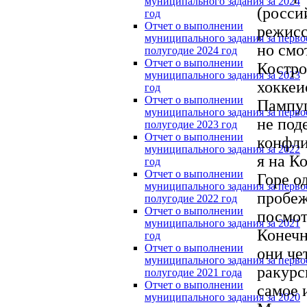
муниципального задания за 2024
(росси
год
Отчет о выполнении
режисс
муниципального задания за перво
но смо
полугодие 2024 год
Отчет о выполнении
Костро
муниципального задания за 2023
хоккеи
год
Отчет о выполнении
Пампуш
муниципального задания за перво
не под
полугодие 2023 год
Отчет о выполнении
конфли
муниципального задания за 2022
я на К
год
Отчет о выполнении
Горе о
муниципального задания за перво
пробеж
полугодие 2022 год
Отчет о выполнении
посмот
муниципального задания за 2021
Конечно
год
Отчет о выполнении
они че
муниципального задания за перво
ракурс
полугодие 2021 года
Отчет о выполнении
самое 
муниципального задания за 2020