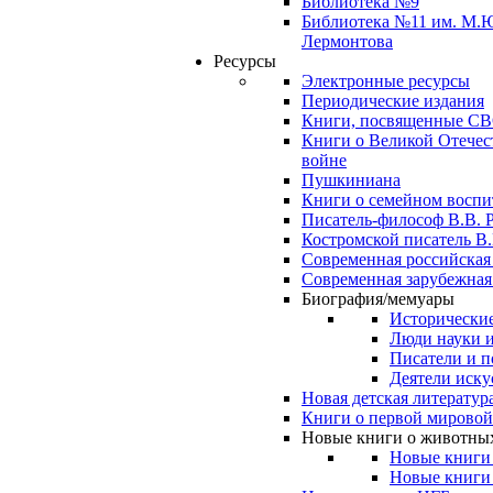
Библиотека №9
Библиотека №11 им. М.
Лермонтова
Ресурсы
Электронные ресурсы
Периодические издания
Книги, посвященные С
Книги о Великой Отечес
войне
Пушкиниана
Книги о семейном восп
Писатель-философ В.В. 
Костромской писатель В.
Современная российская
Современная зарубежная
Биография/мемуары
Исторические
Люди науки 
Писатели и п
Деятели иску
Новая детская литератур
Книги о первой мировой
Новые книги о животны
Новые книги
Новые книги 