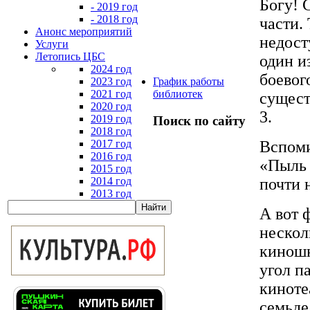
Богу! 
- 2019 год
- 2018 год
части.
Анонс мероприятий
недост
Услуги
Летопись ЦБС
один и
2024 год
боевог
2023 год
График работы
2021 год
библиотек
сущест
2020 год
3.
2019 год
Поиск по сайту
2018 год
2017 год
Вспоми
2016 год
«Пыль 
2015 год
2014 год
почти 
2013 год
А вот 
нескол
киношн
угол п
киноте
семьде