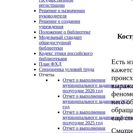
регистрации
Решение о назначении
руководителя
Решение о создании
учреждения
Положение о библиотеке
Кост
Модельный стандарт
общедоступной
библиотеки
Кодекс этики российского
библиотекаря
Есть и
План ФХД
кажетс
Спецоценка условий труда
Отчеты
происх
Отчет о выполнении
выраже
муниципального задания за перво
полугодие 2026 год
феноме
Отчет о выполнении
него о
муниципального задания за 2025
год
обраща
Отчет о выполнении
ещё сп
муниципального задания за перво
полугодие 2025 год
Отчет о выполнении
Смотре