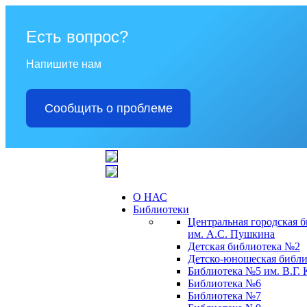
Есть вопрос?
Напишите нам
Сообщить о проблеме
О НАС
Библиотеки
Центральная городская 
им. А.С. Пушкина
Детская библиотека №2
Детско-юношеская библи
Библиотека №5 им. В.Г.
Библиотека №6
Библиотека №7