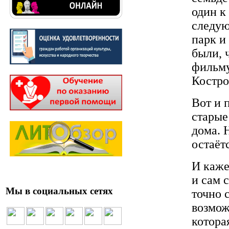
один к
следую
парк и
были, 
фильму
Костро
Вот и 
старые
дома. 
остаёт
И каже
и сам 
Мы в социальных сетях
точно 
возмож
котора