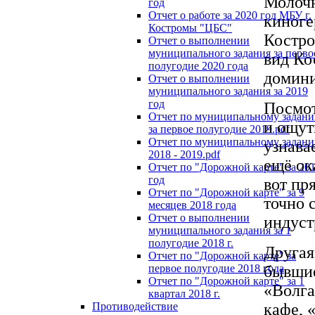
Молочн
год
Отчет о работе за 2020 год МБУ г.
киноге
Костромы "ЦБС"
Костро
Отчет о выполнении
муниципального задания за перво
вид Ко
полугодие 2020 года
домини
Отчет о выполнении
муниципального задания за 2019
год
Посмот
Отчет по муниципальному задан
и ощут
за первое полугодие 2019.pdf
Отчет по муниципальному задан
узнава
2018 - 2019.pdf
ещё ок
Отчет по "Дорожной карте" за 20
год
вот пр
Отчет по "Дорожной карте" за 9
точно 
месяцев 2018 года
Отчет о выполнении
индуст
муниципального задания за 1
полугодие 2018 г.
Другая
Отчет по "Дорожной карте" за
первое полугодие 2018 года
бывшие
Отчет по "Дорожной карте" за 1
«Волга
квартал 2018 г.
Противодействие
кафе, 