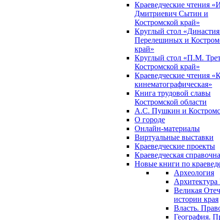
Краеведческие чтения «
Дмитриевич Сытин и
Костромской край»
Круглый стол «Династия
Перелешиных и Костром
край»
Круглый стол «П.М. Трет
Костромской край»
Краеведческие чтения «
кинематографическая»
Книга трудовой славы
Костромской области
А.С. Пушкин и Костромс
О городе
Онлайн-материалы
Виртуальные выставки
Краеведческие проекты
Краеведческая справочн
Новые книги по краеве
Археология
Архитектура 
Великая Отеч
истории края
Власть. Прав
География. П