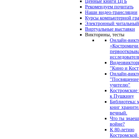
Ценные книги ЦГБ
Рекомендуем почитать
Наши видео-трансляции
Курсы компьютерной гр
Электронный читальный
Виртуальные выставки
Викторины, тесты
Онлайн-викт
«Костромичи
первооткрыва
исследовател
Видеовиктор
"Кино и Кост
Онлайн-викт
"Посвящение
учителю"
Костромские
к Пушкину
Библиотека: 
книг храните
вечный.
Что ты знаеш
войне?
К 80-летию
Костромской 