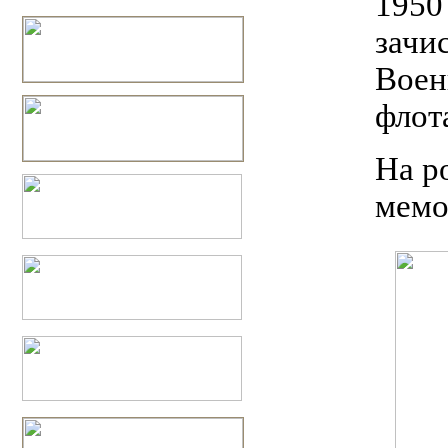
1950
зачи
Воен
флот
На р
мемо