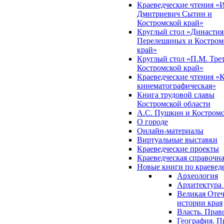
Краеведческие чтения «
Дмитриевич Сытин и
Костромской край»
Круглый стол «Династия
Перелешиных и Костром
край»
Круглый стол «П.М. Трет
Костромской край»
Краеведческие чтения «
кинематографическая»
Книга трудовой славы
Костромской области
А.С. Пушкин и Костромс
О городе
Онлайн-материалы
Виртуальные выставки
Краеведческие проекты
Краеведческая справочн
Новые книги по краеве
Археология
Архитектура 
Великая Отеч
истории края
Власть. Прав
География. П