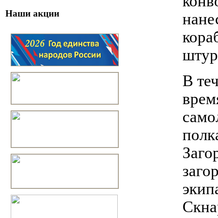
конв
Наши акции
нане
кора
штур
В те
врем
само
полк
Заго
заго
экип
Скна