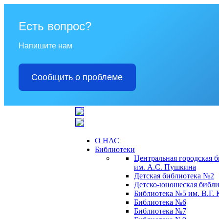
Есть вопрос?
Напишите нам
Сообщить о проблеме
О НАС
Библиотеки
Центральная городская 
им. А.С. Пушкина
Детская библиотека №2
Детско-юношеская библи
Библиотека №5 им. В.Г.
Библиотека №6
Библиотека №7