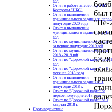
год
бомб
Отчет о работе за 2020 год МБУ г.
Костромы "ЦБС"
был 
Отчет о выполнении
муниципального задания за перво
"Пе-
полугодие 2020 года
Отчет о выполнении
смел
муниципального задания за 2019
год
част
Отчет по муниципальному задан
за первое полугодие 2019.pdf
прот
Отчет по муниципальному задан
2018 - 2019.pdf
5328
Отчет по "Дорожной карте" за 20
год
экип
Отчет по "Дорожной карте" за 9
месяцев 2018 года
тран
Отчет о выполнении
муниципального задания за 1
стан
полугодие 2018 г.
Отчет по "Дорожной карте" за
коли
первое полугодие 2018 года
Отчет по "Дорожной карте" за 1
Порх
квартал 2018 г.
Противодействие