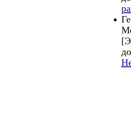
pa
Ге
Ме
[Э
до
He