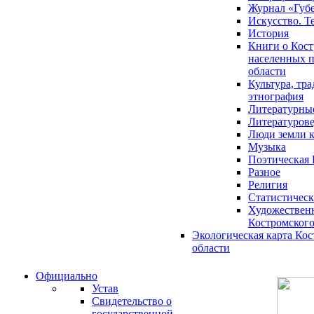
Журнал «Губ
Искусство. Т
История
Книги о Кост
населенных п
области
Культура, тр
этнография
Литературны
Литературов
Люди земли 
Музыка
Поэтическая 
Разное
Религия
Статистическ
Художественн
Костромского
Экологическая карта Ко
области
Официально
Устав
Свидетельство о
государственной