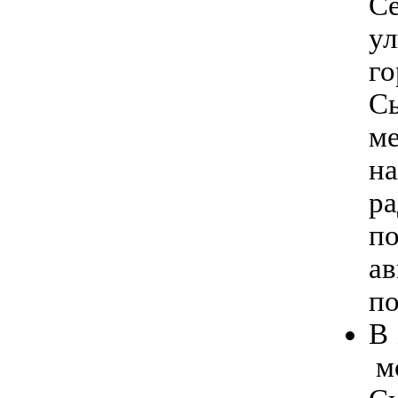
Се
ул
го
Сы
ме
на
ра
по
ав
по
В 
м