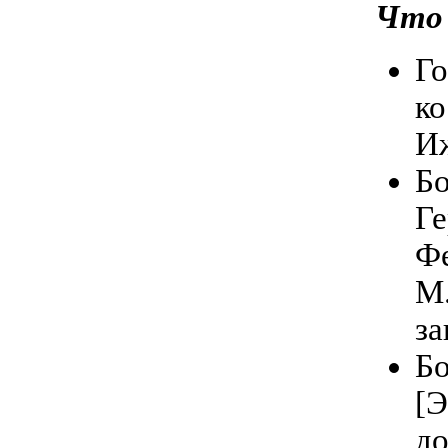
Что
Го
ко
Иж
Бо
Ге
Фе
М.
за
Бо
[Э
до