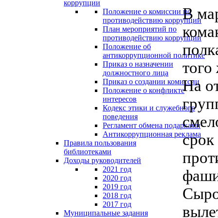
коррупции
В ма
Положение о комиссии по
противодействию коррупции
кома
План мероприятий по
противодействию коррупции
полк
Положение об
антикоррупционной политике
того
Приказ о назначении
должностного лица
На о
Приказ о создании комиссии
Положение о конфликте
интересов
груп
Кодекс этики и служебного
поведения
смел
Регламент обмена подарками
Антикоррупционная реклама
срок
Правила пользования
библиотеками
прот
Доходы руководителей
2021 год
фаши
2020 год
2019 год
Сыро
2018 год
2017 год
выле
Муниципальные задания