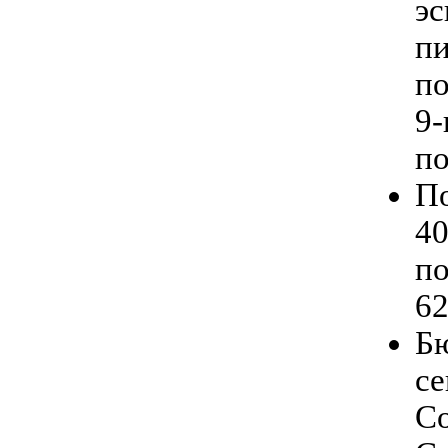
эс
п
по
9-
по
По
40
по
62
Бю
се
Со