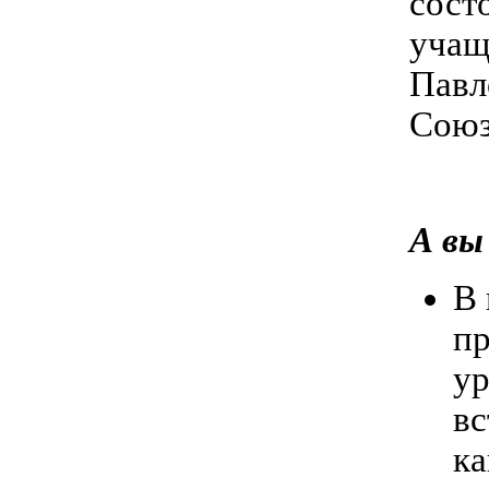
сост
учащ
Павл
Союз
А вы
В 
пр
ур
вс
ка