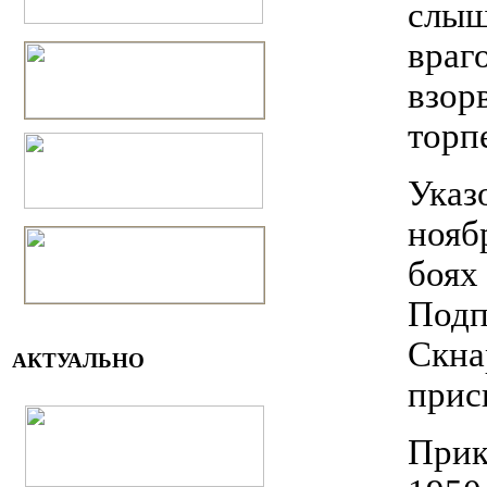
слыш
враг
взор
торп
Указ
нояб
боях
Подп
Скна
АКТУАЛЬНО
прис
Прик