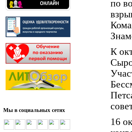
по в
взры
Кома
Знам
К ок
Сыро
Учас
Бесс
Петс
сове
Мы в социальных сетях
16 о