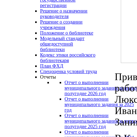
регистрации
Решение о назначении
руководителя
Решение о создании
учреждения
Положение о библиотеке
Модельный стандарт
общедоступной
библиотеки
Кодекс этики российского
библиотекаря
План ФХД
Спецоценка условий труда
Прив
Отчеты
Отчет о выполнении
рабо
муниципального задания за перво
полугодие 2026 год
Люкс
Отчет о выполнении
муниципального задания за 2025
Иван
год
Отчет о выполнении
Зани
муниципального задания за перво
полугодие 2025 год
Отчет о выполнении