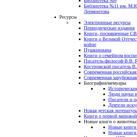
Библиотека №9
Библиотека №11 им. М.
Лермонтова
Ресурсы
Электронные ресурсы
Периодические издания
Книги, посвященные С
Книги о Великой Отечес
войне
Пушкиниана
Книги о семейном восп
Писатель-философ В.В. 
Костромской писатель В.
Современная российская
Современная зарубежная
Биография/мемуары
Исторические
Люди науки 
Писатели и п
Деятели иску
Новая детская литератур
Книги о первой мировой
Новые книги о животны
Новые книги
Новые книги 