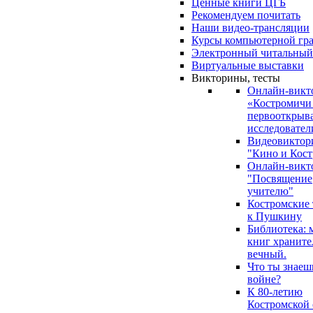
Ценные книги ЦГБ
Рекомендуем почитать
Наши видео-трансляции
Курсы компьютерной гр
Электронный читальный
Виртуальные выставки
Викторины, тесты
Онлайн-викт
«Костромичи
первооткрыва
исследовател
Видеовиктор
"Кино и Кост
Онлайн-викт
"Посвящение
учителю"
Костромские
к Пушкину
Библиотека: 
книг храните
вечный.
Что ты знаеш
войне?
К 80-летию
Костромской 