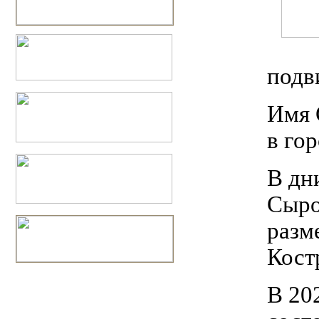
подв
Имя 
в го
В дн
Сыро
разм
Кост
В 20