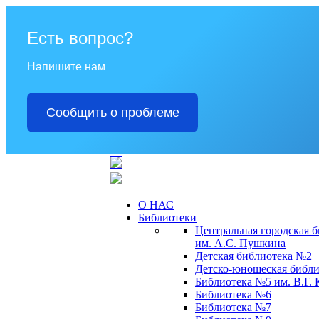
Есть вопрос?
Напишите нам
Сообщить о проблеме
О НАС
Библиотеки
Центральная городская 
им. А.С. Пушкина
Детская библиотека №2
Детско-юношеская библи
Библиотека №5 им. В.Г.
Библиотека №6
Библиотека №7