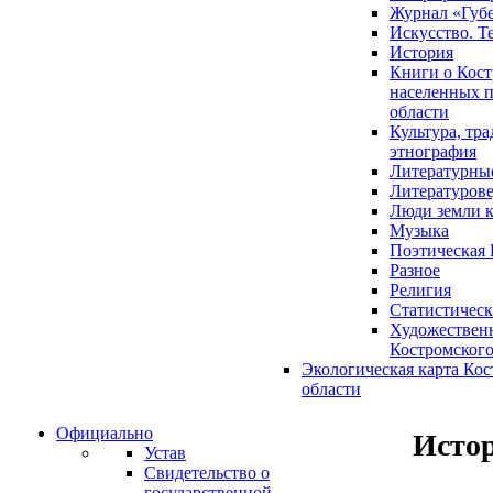
Журнал «Губ
Искусство. Т
История
Книги о Кост
населенных п
области
Культура, тр
этнография
Литературны
Литературов
Люди земли 
Музыка
Поэтическая 
Разное
Религия
Статистическ
Художественн
Костромского
Экологическая карта Ко
области
Официально
Исто
Устав
Свидетельство о
государственной