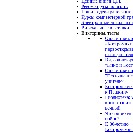
Ценные книги ЦГБ
Рекомендуем почитать
Наши видео-трансляции
Курсы компьютерной гр
Электронный читальный
Виртуальные выставки
Викторины, тесты
Онлайн-викт
«Костромичи
первооткрыва
исследовател
Видеовиктор
"Кино и Кост
Онлайн-викт
"Посвящение
учителю"
Костромские
к Пушкину
Библиотека: 
книг храните
вечный.
Что ты знаеш
войне?
К 80-летию
Костромской 