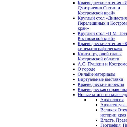
Краеведческие чтения «
Дмитриевич Сытин и
Костромской край»
Круглый стол «Династия
Перелешиных и Костром
край»
Круглый стол «П.М. Трет
Костромской край»
Краеведческие чтения «
кинематографическая»
Книга трудовой славы
Костромской области
А.С. Пушкин и Костромс
О городе
Онлайн-материалы
Виртуальные выставки
Краеведческие проекты
Краеведческая справочн
Новые книги по краеве
Археология
Архитектура 
Великая Отеч
истории края
Власть. Прав
География. П