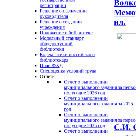
Волко
регистрации
Мемор
Решение о назначении
руководителя
ил.
Решение о создании
учреждения
Положение о библиотеке
Модельный стандарт
общедоступной
библиотеки
Кодекс этики российского
библиотекаря
План ФХД
Спецоценка условий труда
Отчеты
Отчет о выполнении
муниципального задания за перво
полугодие 2026 год
Отчет о выполнении
муниципального задания за 2025
год
Отчет о выполнении
муниципального задания за перво
С.И. 
полугодие 2025 год
Отчет о выполнении