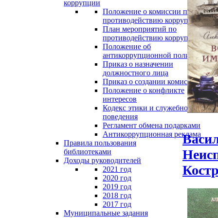
коррупции
Положение о комиссии по
противодействию коррупции
План мероприятий по
противодействию коррупции
Положение об
антикоррупционной политике
Приказ о назначении
должностного лица
Приказ о создании комиссии
Положение о конфликте
интересов
Кодекс этики и служебного
поведения
Регламент обмена подарками
Антикоррупционная реклама
Васил
Правила пользования
Неис
библиотеками
Доходы руководителей
Костро
2021 год
2020 год
2019 год
2018 год
2017 год
Муниципальные задания