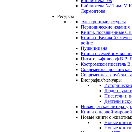
Библиотека №9
Библиотека №11 им. М.
Лермонтова
Ресурсы
Электронные ресурсы
Периодические издания
Книги, посвященные С
Книги о Великой Отечес
войне
Пушкиниана
Книги о семейном восп
Писатель-философ В.В. 
Костромской писатель В.
Современная российская
Современная зарубежная
Биография/мемуары
Исторические
Люди науки 
Писатели и п
Деятели иску
Новая детская литератур
Книги о первой мировой
Новые книги о животны
Новые книги
Новые книги 