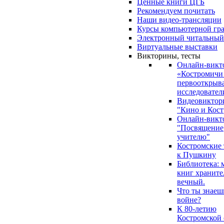
Ценные книги ЦГБ
Рекомендуем почитать
Наши видео-трансляции
Курсы компьютерной гр
Электронный читальный
Виртуальные выставки
Викторины, тесты
Онлайн-викт
«Костромичи
первооткрыва
исследовател
Видеовиктор
"Кино и Кост
Онлайн-викт
"Посвящение
учителю"
Костромские
к Пушкину
Библиотека: 
книг храните
вечный.
Что ты знаеш
войне?
К 80-летию
Костромской 