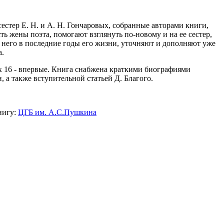
естер Е. Н. и А. Н. Гончаровых, собранные авторами книги,
ь жены поэта, помогают взглянуть по-новому и на ее сестер,
г него в последние годы его жизни, уточняют и дополняют уже
а.
х 16 - впервые. Книга снабжена краткими биографиями
 а также вступительной статьей Д. Благого.
нигу:
ЦГБ им. А.С.Пушкина