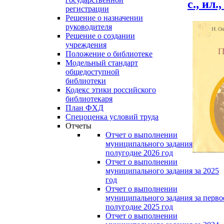
с., ил.
регистрации
Решение о назначении
руководителя
Решение о создании
учреждения
Положение о библиотеке
Модельный стандарт
общедоступной
библиотеки
Кодекс этики российского
библиотекаря
План ФХД
Спецоценка условий труда
Отчеты
Отчет о выполнении
муниципального задания за перво
полугодие 2026 год
Отчет о выполнении
муниципального задания за 2025
год
Отчет о выполнении
муниципального задания за перво
полугодие 2025 год
Отчет о выполнении