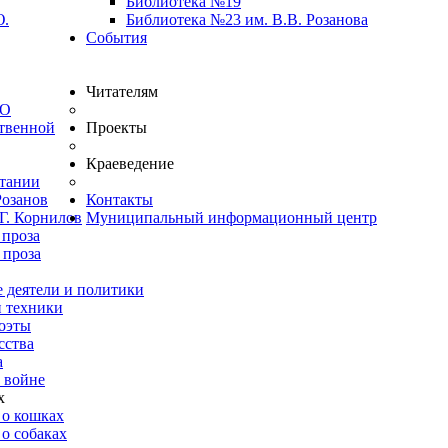
Библиотека №19
Ю.
Библиотека №23 им. В.В. Розанова
События
Читателям
ВО
твенной
Проекты
Краеведение
итании
Розанов
Контакты
Г. Корнилов
Муниципальный информационный центр
 проза
 проза
 деятели и политики
и техники
оэты
сства
а
 войне
х
 о кошках
о собаках