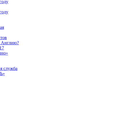
году
году
ая
тов
ы Англию?
17
ино»
ая служба
тЪ»