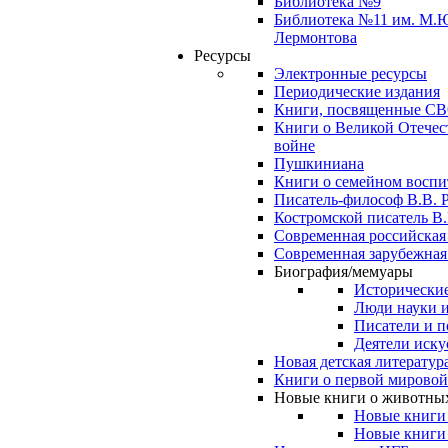
Библиотека №9
Библиотека №11 им. М.
Лермонтова
Ресурсы
Электронные ресурсы
Периодические издания
Книги, посвященные С
Книги о Великой Отечес
войне
Пушкиниана
Книги о семейном восп
Писатель-философ В.В. 
Костромской писатель В.
Современная российская
Современная зарубежная
Биография/мемуары
Исторические
Люди науки 
Писатели и п
Деятели иску
Новая детская литератур
Книги о первой мировой
Новые книги о животны
Новые книги
Новые книги 