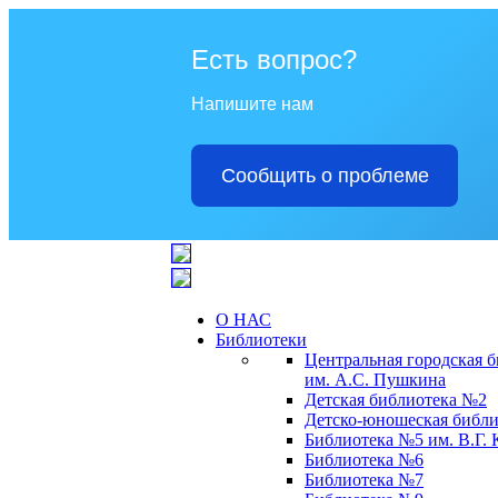
Есть вопрос?
Напишите нам
Сообщить о проблеме
О НАС
Библиотеки
Центральная городская 
им. А.С. Пушкина
Детская библиотека №2
Детско-юношеская библи
Библиотека №5 им. В.Г.
Библиотека №6
Библиотека №7