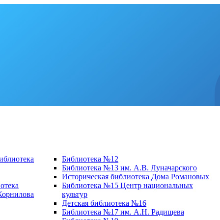
библиотека
Библиотека №12
Библиотека №13 им. А.В. Луначарского
Историческая библиотека Дома Романовых
отека
Библиотека №15 Центр национальных
 Корнилова
культур
Детская библиотека №16
Библиотека №17 им. А.Н. Радищева