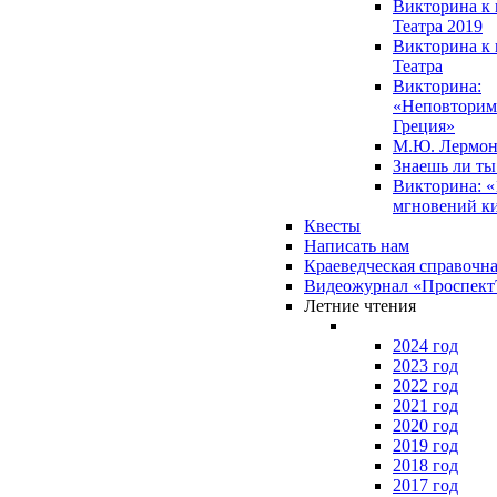
Викторина к 
Театра 2019
Викторина к 
Театра
Викторина:
«Неповторим
Греция»
М.Ю. Лермон
Знаешь ли т
Викторина: «
мгновений к
Квесты
Написать нам
Краеведческая справочн
Видеожурнал «Проспек
Летние чтения
2024 год
2023 год
2022 год
2021 год
2020 год
2019 год
2018 год
2017 год