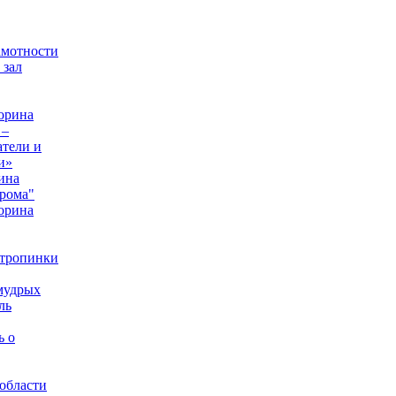
амотности
 зал
орина
 –
тели и
и»
ина
рома"
орина
 тропинки
мудрых
ль
ь о
области