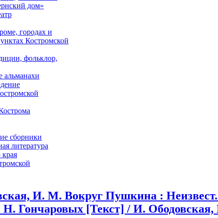
ернский дом»
еатр
роме, городах и
унктах Костромской
адиции, фольклор,
е альманахи
едение
костромской
Кострома
ие сборники
ая литература
 края
стромской
ская, И. М. Вокруг Пушкина : Неизвест.
. Н. Гончаровых [Текст] / И. Ободовская, 