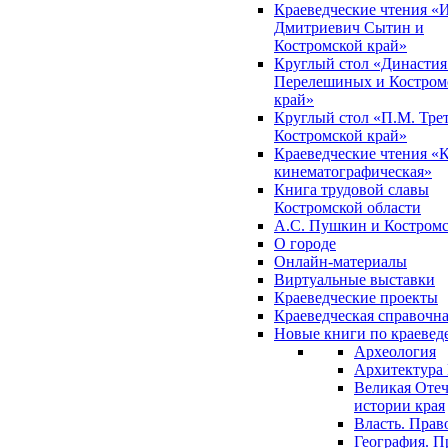
Краеведческие чтения «
Дмитриевич Сытин и
Костромской край»
Круглый стол «Династия
Перелешиных и Костром
край»
Круглый стол «П.М. Трет
Костромской край»
Краеведческие чтения «
кинематографическая»
Книга трудовой славы
Костромской области
А.С. Пушкин и Костромс
О городе
Онлайн-материалы
Виртуальные выставки
Краеведческие проекты
Краеведческая справочн
Новые книги по краеве
Археология
Архитектура 
Великая Отеч
истории края
Власть. Прав
География. П