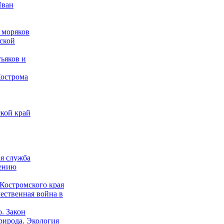
Иван
 моряков
ской
ьяков и
Кострома
кой край
ая служба
дению
Костромского края
ественная война в
о. Закон
рирода. Экология