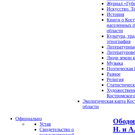
Журнал «Губ
Искусство. Т
История
Книги о Кост
населенных п
области
Культура, тр
этнография
Литературны
Литературов
Люди земли 
Музыка
Поэтическая 
Разное
Религия
Статистическ
Художественн
Костромского
Экологическая карта Ко
области
Официально
Ободов
Устав
Н. и А
Свидетельство о
государственной