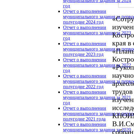
муниципального задания за 2024
год
Отчет о выполнении
муниципального задания за перво
«Сотру
полугодие 2024 год
изучен
Отчет о выполнении
муниципального задания за 2023
Костро
год
края в
Отчет о выполнении
муниципального задания за перво
«Планы
полугодие 2023 год
Костро
Отчет о выполнении
муниципального задания за 2022
«Рукоп
год
научно
Отчет о выполнении
муниципального задания за перво
археол
полугодие 2022 год
трудов
Отчет о выполнении
муниципального задания за 2021
изучен
год
исслед
Отчет о выполнении
муниципального задания за перво
КНОИМК
полугодие 2021 года
В.И.См
Отчет о выполнении
муниципального задания за 2020
собран