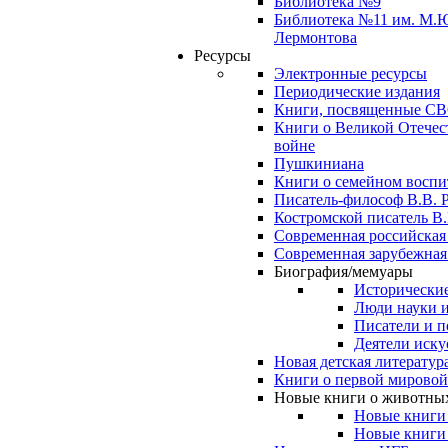
Библиотека №9
Библиотека №11 им. М.
Лермонтова
Ресурсы
Электронные ресурсы
Периодические издания
Книги, посвященные С
Книги о Великой Отечес
войне
Пушкиниана
Книги о семейном восп
Писатель-философ В.В. 
Костромской писатель В.
Современная российская
Современная зарубежная
Биография/мемуары
Исторические
Люди науки 
Писатели и п
Деятели иску
Новая детская литератур
Книги о первой мировой
Новые книги о животны
Новые книги
Новые книги 