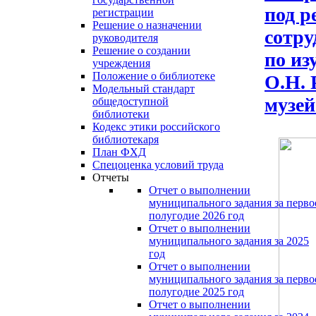
под р
регистрации
Решение о назначении
сотру
руководителя
Решение о создании
по из
учреждения
Положение о библиотеке
О.Н.
Модельный стандарт
музей
общедоступной
библиотеки
Кодекс этики российского
библиотекаря
План ФХД
Спецоценка условий труда
Отчеты
Отчет о выполнении
муниципального задания за перво
полугодие 2026 год
Отчет о выполнении
муниципального задания за 2025
год
Отчет о выполнении
муниципального задания за перво
полугодие 2025 год
Отчет о выполнении