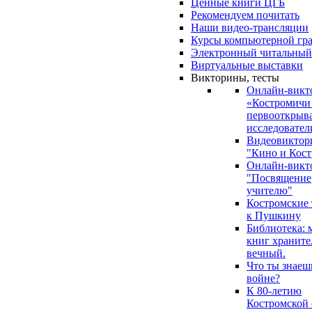
Ценные книги ЦГБ
Рекомендуем почитать
Наши видео-трансляции
Курсы компьютерной гр
Электронный читальный
Виртуальные выставки
Викторины, тесты
Онлайн-викт
«Костромичи
первооткрыва
исследовател
Видеовиктор
"Кино и Кост
Онлайн-викт
"Посвящение
учителю"
Костромские
к Пушкину
Библиотека: 
книг храните
вечный.
Что ты знаеш
войне?
К 80-летию
Костромской 