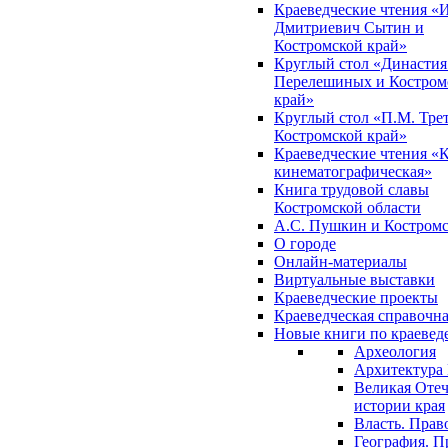
Краеведческие чтения «
Дмитриевич Сытин и
Костромской край»
Круглый стол «Династия
Перелешиных и Костром
край»
Круглый стол «П.М. Трет
Костромской край»
Краеведческие чтения «
кинематографическая»
Книга трудовой славы
Костромской области
А.С. Пушкин и Костромс
О городе
Онлайн-материалы
Виртуальные выставки
Краеведческие проекты
Краеведческая справочн
Новые книги по краеве
Археология
Архитектура 
Великая Отеч
истории края
Власть. Прав
География. П