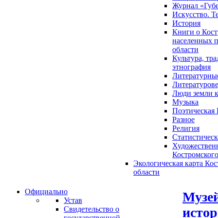
Журнал «Губ
Искусство. Т
История
Книги о Кост
населенных п
области
Культура, тр
этнография
Литературны
Литературов
Люди земли 
Музыка
Поэтическая 
Разное
Религия
Статистическ
Художественн
Костромского
Экологическая карта Ко
области
Официально
Музей
Устав
истор
Свидетельство о
государственной