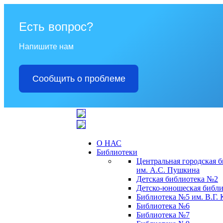
Есть вопрос?
Напишите нам
Сообщить о проблеме
О НАС
Библиотеки
Центральная городская 
им. А.С. Пушкина
Детская библиотека №2
Детско-юношеская библи
Библиотека №5 им. В.Г.
Библиотека №6
Библиотека №7