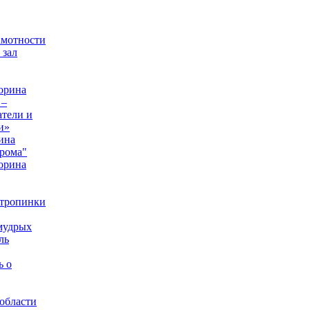
амотности
 зал
орина
 –
тели и
и»
ина
рома"
орина
 тропинки
мудрых
ль
ь о
области