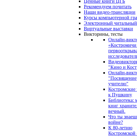
Ценные книги ЦГБ
Рекомендуем почитать
Наши видео-трансляции
Курсы компьютерной гр
Электронный читальный
Виртуальные выставки
Викторины, тесты
Онлайн-викт
«Костромичи
первооткрыва
исследовател
Видеовиктор
"Кино и Кост
Онлайн-викт
"Посвящение
учителю"
Костромские
к Пушкину
Библиотека: 
книг храните
вечный.
Что ты знаеш
войне?
К 80-летию
Костромской 