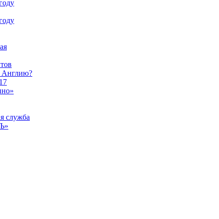
году
году
ая
тов
ы Англию?
17
ино»
ая служба
тЪ»