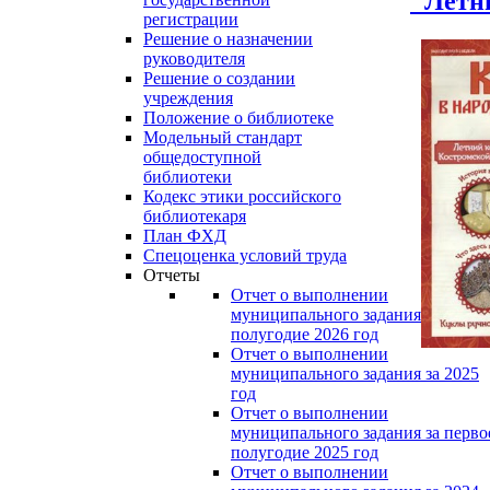
"Летн
регистрации
Решение о назначении
руководителя
Решение о создании
учреждения
Положение о библиотеке
Модельный стандарт
общедоступной
библиотеки
Кодекс этики российского
библиотекаря
План ФХД
Спецоценка условий труда
Отчеты
Отчет о выполнении
муниципального задания за перво
полугодие 2026 год
Отчет о выполнении
муниципального задания за 2025
год
Отчет о выполнении
муниципального задания за перво
полугодие 2025 год
Отчет о выполнении