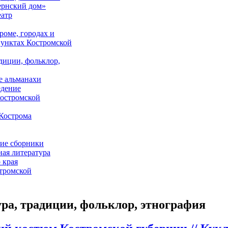
ернский дом»
еатр
роме, городах и
унктах Костромской
адиции, фольклор,
е альманахи
едение
костромской
Кострома
ие сборники
ая литература
 края
стромской
ра, традиции, фольклор, этнография