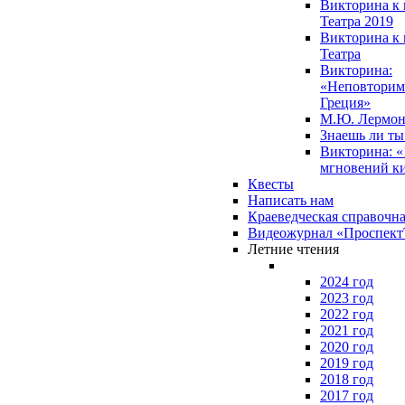
Викторина к 
Театра 2019
Викторина к 
Театра
Викторина:
«Неповторим
Греция»
М.Ю. Лермон
Знаешь ли т
Викторина: «
мгновений к
Квесты
Написать нам
Краеведческая справочн
Видеожурнал «Проспек
Летние чтения
2024 год
2023 год
2022 год
2021 год
2020 год
2019 год
2018 год
2017 год