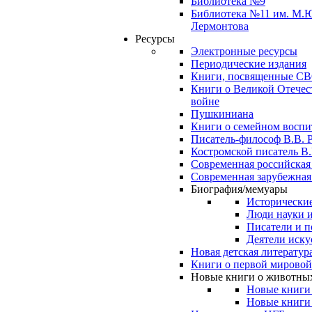
Библиотека №9
Библиотека №11 им. М.
Лермонтова
Ресурсы
Электронные ресурсы
Периодические издания
Книги, посвященные С
Книги о Великой Отечес
войне
Пушкиниана
Книги о семейном восп
Писатель-философ В.В. 
Костромской писатель В.
Современная российская
Современная зарубежная
Биография/мемуары
Исторические
Люди науки 
Писатели и п
Деятели иску
Новая детская литератур
Книги о первой мировой
Новые книги о животны
Новые книги
Новые книги 