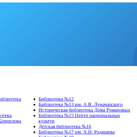
библиотека
Библиотека №12
Библиотека №13 им. А.В. Луначарского
Историческая библиотека Дома Романовых
отека
Библиотека №15 Центр национальных
 Корнилова
культур
Детская библиотека №16
Библиотека №17 им. А.Н. Радищева