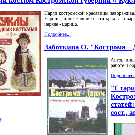
ий костюм Костромской губернии // Кук
Наряд костромской красавицы завораживал
Европы, приезжавшие в эти края за товар
наряда - царица.
Подробнее...
Заботкина О. "Кострома – 
Автор пише
работе и об
Подробнее..
е
"Стари
Костром
статей
сост., 
е