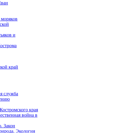
Иван
 моряков
ской
ьяков и
Кострома
кой край
ая служба
дению
Костромского края
ественная война в
о. Закон
рирода. Экология