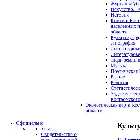
Журнал «Губ
Искусство. Т
История
Книги о Кост
населенных п
области
Культура, тр
этнография
Литературны
Литературов
Люди земли 
Музыка
Поэтическая 
Разное
Религия
Статистическ
Художественн
Костромского
Экологическая карта Ко
области
Официально
Культу
Устав
Свидетельство о
государственной