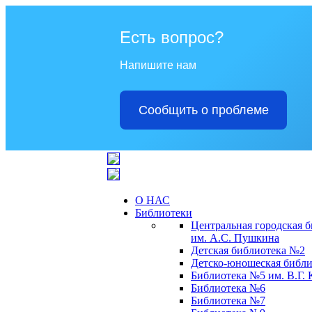
Есть вопрос?
Напишите нам
Сообщить о проблеме
О НАС
Библиотеки
Центральная городская 
им. А.С. Пушкина
Детская библиотека №2
Детско-юношеская библи
Библиотека №5 им. В.Г.
Библиотека №6
Библиотека №7