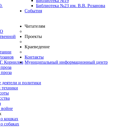
Библиотека №19
Ю.
Библиотека №23 им. В.В. Розанова
События
Читателям
ВО
твенной
Проекты
Краеведение
итании
Розанов
Контакты
Г. Корнилов
Муниципальный информационный центр
 проза
 проза
 деятели и политики
и техники
оэты
сства
а
 войне
х
 о кошках
о собаках