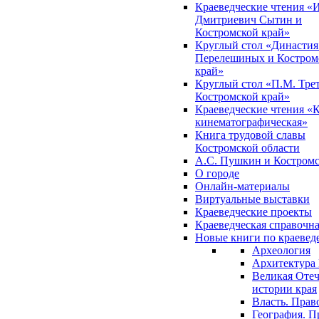
Краеведческие чтения «
Дмитриевич Сытин и
Костромской край»
Круглый стол «Династия
Перелешиных и Костром
край»
Круглый стол «П.М. Трет
Костромской край»
Краеведческие чтения «
кинематографическая»
Книга трудовой славы
Костромской области
А.С. Пушкин и Костромс
О городе
Онлайн-материалы
Виртуальные выставки
Краеведческие проекты
Краеведческая справочн
Новые книги по краеве
Археология
Архитектура 
Великая Отеч
истории края
Власть. Прав
География. П