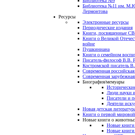
Библиотека №9
Библиотека №11 им. М.
Лермонтова
Ресурсы
Электронные ресурсы
Периодические издания
Книги, посвященные С
Книги о Великой Отечес
войне
Пушкиниана
Книги о семейном восп
Писатель-философ В.В. 
Костромской писатель В.
Современная российская
Современная зарубежная
Биография/мемуары
Исторические
Люди науки 
Писатели и п
Деятели иску
Новая детская литератур
Книги о первой мировой
Новые книги о животны
Новые книги
Новые книги 