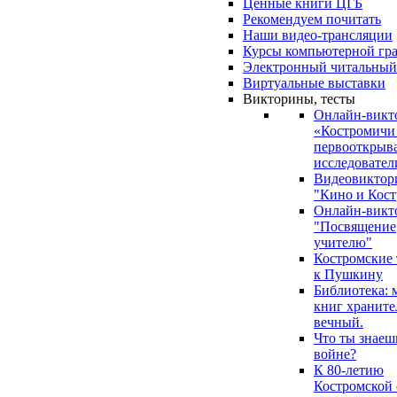
Ценные книги ЦГБ
Рекомендуем почитать
Наши видео-трансляции
Курсы компьютерной гр
Электронный читальный
Виртуальные выставки
Викторины, тесты
Онлайн-викт
«Костромичи
первооткрыва
исследовател
Видеовиктор
"Кино и Кост
Онлайн-викт
"Посвящение
учителю"
Костромские
к Пушкину
Библиотека: 
книг храните
вечный.
Что ты знаеш
войне?
К 80-летию
Костромской 