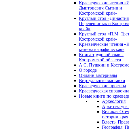
Краеведческие чтения «
Дмитриевич Сытин и
Костромской край»
Круглый стол «Династия
Перелешиных и Костром
край»
Круглый стол «П.М. Трет
Костромской край»
Краеведческие чтения «
кинематографическая»
Книга трудовой славы
Костромской области
А.С. Пушкин и Костромс
О городе
Онлайн-материалы
Виртуальные выставки
Краеведческие проекты
Краеведческая справочн
Новые книги по краеве
Археология
Архитектура 
Великая Отеч
истории края
Власть. Прав
География. П