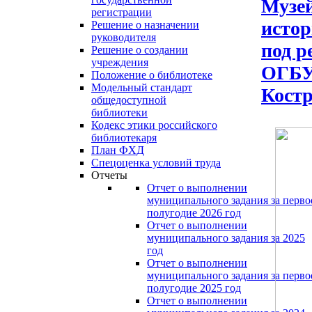
Музей
регистрации
истор
Решение о назначении
руководителя
под р
Решение о создании
учреждения
ОГБУК
Положение о библиотеке
Модельный стандарт
Костр
общедоступной
библиотеки
Кодекс этики российского
библиотекаря
План ФХД
Спецоценка условий труда
Отчеты
Отчет о выполнении
муниципального задания за перво
полугодие 2026 год
Отчет о выполнении
муниципального задания за 2025
год
Отчет о выполнении
муниципального задания за перво
полугодие 2025 год
Отчет о выполнении