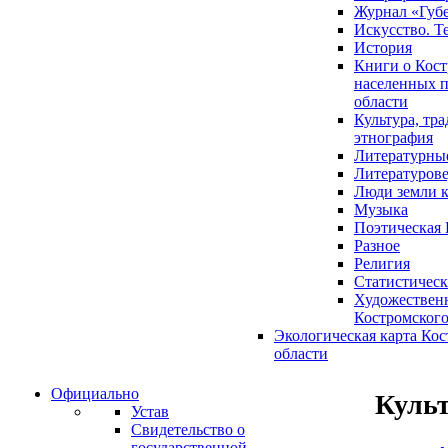
Журнал «Губ
Искусство. Т
История
Книги о Кост
населенных п
области
Культура, тр
этнография
Литературны
Литературов
Люди земли 
Музыка
Поэтическая 
Разное
Религия
Статистическ
Художественн
Костромского
Экологическая карта Ко
области
Официально
Культ
Устав
Свидетельство о
государственной