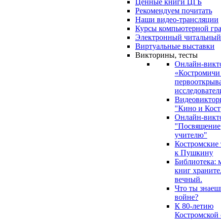
Ценные книги ЦГБ
Рекомендуем почитать
Наши видео-трансляции
Курсы компьютерной гр
Электронный читальный
Виртуальные выставки
Викторины, тесты
Онлайн-викт
«Костромичи
первооткрыва
исследовател
Видеовиктор
"Кино и Кост
Онлайн-викт
"Посвящение
учителю"
Костромские
к Пушкину
Библиотека: 
книг храните
вечный.
Что ты знаеш
войне?
К 80-летию
Костромской 