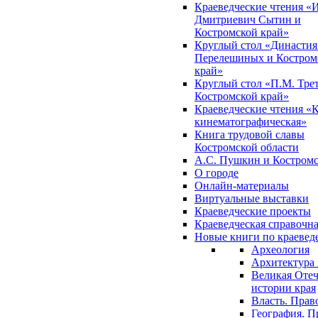
Краеведческие чтения «
Дмитриевич Сытин и
Костромской край»
Круглый стол «Династия
Перелешиных и Костром
край»
Круглый стол «П.М. Трет
Костромской край»
Краеведческие чтения «
кинематографическая»
Книга трудовой славы
Костромской области
А.С. Пушкин и Костромс
О городе
Онлайн-материалы
Виртуальные выставки
Краеведческие проекты
Краеведческая справочн
Новые книги по краеве
Археология
Архитектура 
Великая Отеч
истории края
Власть. Прав
География. П