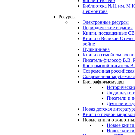
Библиотека №9
Библиотека №11 им. М.
Лермонтова
Ресурсы
Электронные ресурсы
Периодические издания
Книги, посвященные С
Книги о Великой Отечес
войне
Пушкиниана
Книги о семейном восп
Писатель-философ В.В. 
Костромской писатель В.
Современная российская
Современная зарубежная
Биография/мемуары
Исторические
Люди науки 
Писатели и п
Деятели иску
Новая детская литератур
Книги о первой мировой
Новые книги о животны
Новые книги
Новые книги 