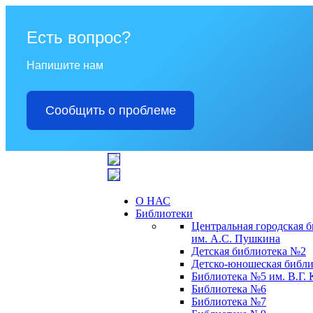
Есть вопрос?
Напишите нам
Сообщить о проблеме
О НАС
Библиотеки
Центральная городская 
им. А.С. Пушкина
Детская библиотека №2
Детско-юношеская библи
Библиотека №5 им. В.Г.
Библиотека №6
Библиотека №7