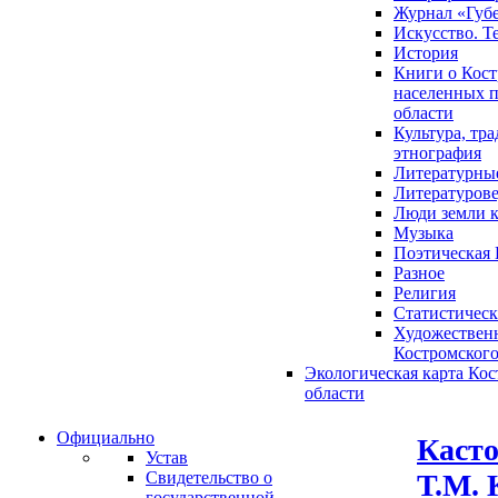
Журнал «Губ
Искусство. Т
История
Книги о Кост
населенных п
области
Культура, тр
этнография
Литературны
Литературов
Люди земли 
Музыка
Поэтическая 
Разное
Религия
Статистическ
Художественн
Костромского
Экологическая карта Ко
области
Официально
Касто
Устав
Т.М. 
Свидетельство о
государственной