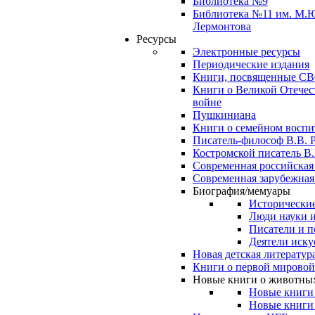
Библиотека №9
Библиотека №11 им. М.
Лермонтова
Ресурсы
Электронные ресурсы
Периодические издания
Книги, посвященные С
Книги о Великой Отечес
войне
Пушкиниана
Книги о семейном восп
Писатель-философ В.В. 
Костромской писатель В.
Современная российская
Современная зарубежная
Биография/мемуары
Исторические
Люди науки 
Писатели и п
Деятели иску
Новая детская литератур
Книги о первой мировой
Новые книги о животны
Новые книги
Новые книги 