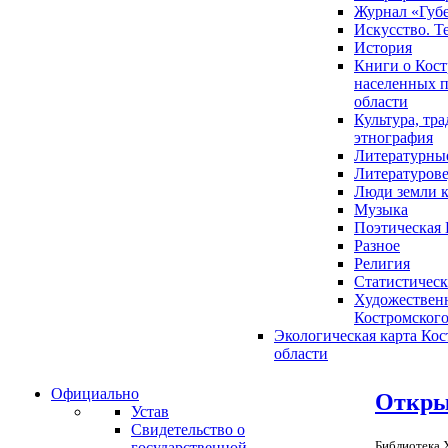
Журнал «Губ
Искусство. Т
История
Книги о Кост
населенных п
области
Культура, тр
этнография
Литературны
Литературов
Люди земли 
Музыка
Поэтическая 
Разное
Религия
Статистическ
Художественн
Костромского
Экологическая карта Ко
области
Официально
Откры
Устав
Свидетельство о
Библиотека X
государственной