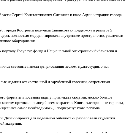
бласти Сергей Константинович Ситников и глава Администрации города
 6 города Костромы получила финансовую поддержку в размере 5
» здесь полностью модернизировали внутреннее пространство, увеличили
тивное оборудование.
 к порталу Госуслуг, фондам Национальной электронной библиотеки и
ились световые панели для рисования песком, мультстудия, очки
вые издания отечественной и зарубежной классики, современная
го формата и поставил задачу привлекать сюда как можно больше
я местом притяжения людей всех возрастов. Книги, электронные сервисы,
здесь все самое необходимое», - подчеркнул глава региона.
и. Дизайн-проект для модельной библиотеки разработали студентки
ой академии.