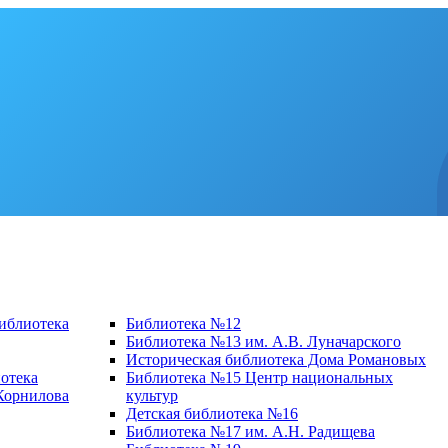
библиотека
Библиотека №12
Библиотека №13 им. А.В. Луначарского
Историческая библиотека Дома Романовых
отека
Библиотека №15 Центр национальных
 Корнилова
культур
Детская библиотека №16
Библиотека №17 им. А.Н. Радищева