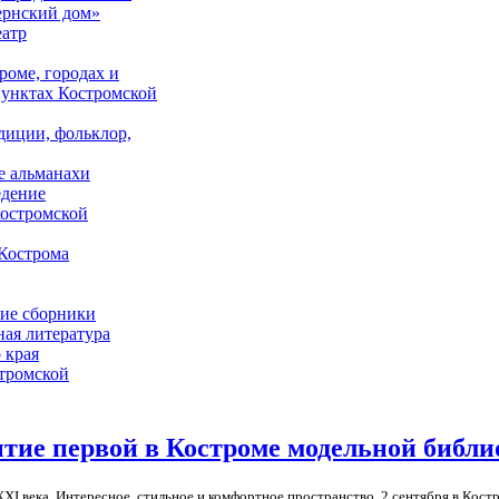
ернский дом»
еатр
роме, городах и
унктах Костромской
адиции, фольклор,
е альманахи
едение
костромской
Кострома
ие сборники
ая литература
 края
стромской
тие первой в Костроме модельной библи
XI века. Интересное, стильное и комфортное пространство. 2 сентября в Кост