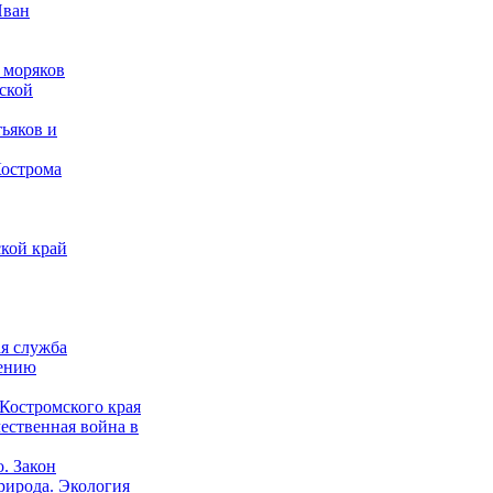
Иван
 моряков
ской
ьяков и
Кострома
кой край
ая служба
дению
Костромского края
ественная война в
о. Закон
рирода. Экология