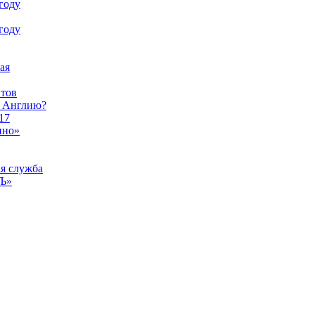
году
году
ая
тов
ы Англию?
17
ино»
ая служба
тЪ»