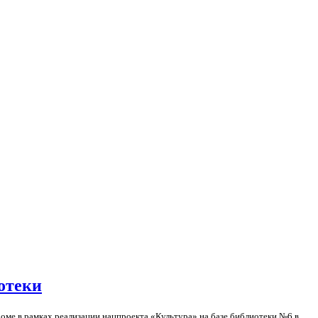
отеки
роме в рамках реализации нацпроекта «Культура» на базе библиотеки №6 в