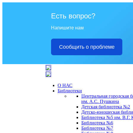
Есть вопрос?
Напишите нам
Сообщить о проблеме
О НАС
Библиотеки
Центральная городская 
им. А.С. Пушкина
Детская библиотека №2
Детско-юношеская библи
Библиотека №5 им. В.Г.
Библиотека №6
Библиотека №7