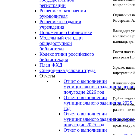
микрорайоне
регистрации
Решение о назначении
Одними из п
руководителя
Костромы Ал
Решение о создании
учреждения
Благодаря у
Положение о библиотеке
миллионов р
Модельный стандарт
площадь для
общедоступной
библиотеки
Гости посет
Кодекс этики российского
ресурсам Пр
библиотекаря
План ФХД
Ярким, насыщ
Спецоценка условий труда
виртуальной
Отчеты
Отчет о выполнении
Книжный фон
муниципального задания за перво
художественн
полугодие 2026 год
Отчет о выполнении
Губернатор 
муниципального задания за 2025
посетителей
год
различные ме
Отчет о выполнении
муниципального задания за перво
При разрабо
полугодие 2025 год
архитектурн
Отчет о выполнении