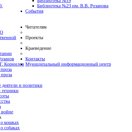
Библиотека №19
Ю.
Библиотека №23 им. В.В. Розанова
События
Читателям
ВО
твенной
Проекты
Краеведение
итании
Розанов
Контакты
Г. Корнилов
Муниципальный информационный центр
 проза
 проза
 деятели и политики
и техники
оэты
сства
а
 войне
х
 о кошках
о собаках