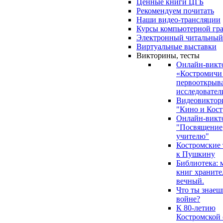
Ценные книги ЦГБ
Рекомендуем почитать
Наши видео-трансляции
Курсы компьютерной гр
Электронный читальный
Виртуальные выставки
Викторины, тесты
Онлайн-викт
«Костромичи
первооткрыва
исследовател
Видеовиктор
"Кино и Кост
Онлайн-викт
"Посвящение
учителю"
Костромские
к Пушкину
Библиотека: 
книг храните
вечный.
Что ты знаеш
войне?
К 80-летию
Костромской 