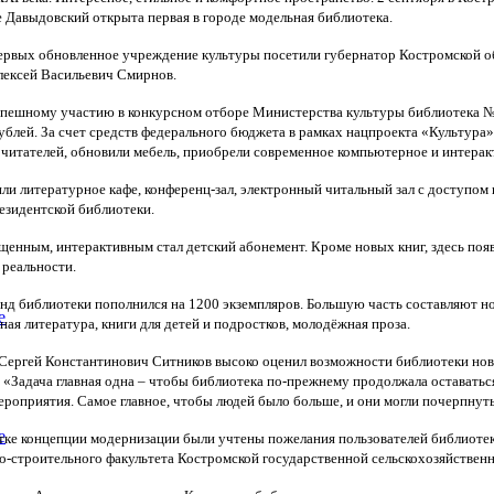
 Давыдовский открыта первая в городе модельная библиотека.
ервых обновленное учреждение культуры посетили губернатор Костромской о
ексей Васильевич Смирнов.
спешному участию в конкурсном отборе Министерства культуры библиотека №
ублей. За счет средств федерального бюджета в рамках нацпроекта «Культура
 читателей, обновили мебель, приобрели современное компьютерное и интерак
или литературное кафе, конференц-зал, электронный читальный зал с доступом
езидентской библиотеки.
енным, интерактивным стал детский абонемент. Кроме новых книг, здесь появ
 реальности.
д библиотеки пополнился на 1200 экземпляров. Большую часть составляют но
е
ая литература, книги для детей и подростков, молодёжная проза.
Сергей Константинович Ситников высоко оценил возможности библиотеки ново
. «Задача главная одна – чтобы библиотека по-прежнему продолжала оставатьс
роприятия. Самое главное, чтобы людей было больше, и они могли почерпнуть 
е
тке концепции модернизации были учтены пожелания пользователей библиотек
о-строительного факультета Костромской государственной сельскохозяйственн