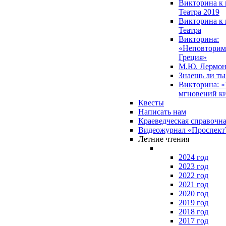
Викторина к 
Театра 2019
Викторина к 
Театра
Викторина:
«Неповторим
Греция»
М.Ю. Лермон
Знаешь ли т
Викторина: «
мгновений к
Квесты
Написать нам
Краеведческая справочн
Видеожурнал «Проспек
Летние чтения
2024 год
2023 год
2022 год
2021 год
2020 год
2019 год
2018 год
2017 год