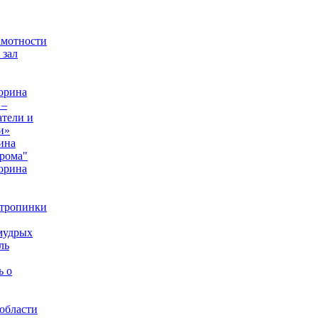
амотности
 зал
орина
 –
тели и
и»
ина
рома"
орина
 тропинки
мудрых
ль
ь о
области