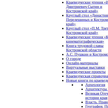
Краеведческие чтения «
Дмитриевич Сытин и
Костромской край»
Круглый стол «Династия
Перелешиных и Костром
край»
Круглый стол «П.М. Трет
Костромской край»
Краеведческие чтения «
кинематографическая»
Книга трудовой славы
Костромской области
А.С. Пушкин и Костромс
О городе
Онлайн-материалы
Виртуальные выставки
Краеведческие проекты
Краеведческая справочн
Новые книги по краеве
Археология
Архитектура 
Великая Отеч
истории края
Власть. Прав
География. П