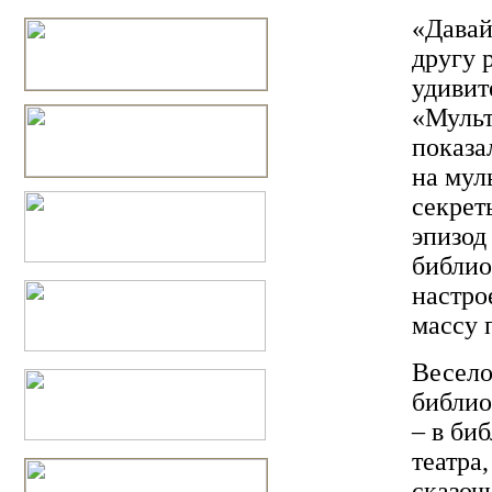
«Давай
другу 
удивит
«Мульт
показа
на мул
секрет
эпизод
библио
настро
массу 
Весело
библио
– в би
театра
сказоч