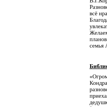
В.Г.Ко
Разнов
всё нр
Благод
увлека
Желаем
планов
семья 
Библи
«Огром
Кондра
разнов
приеха
дедушк