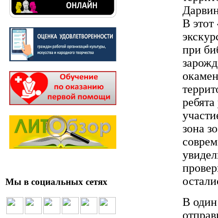
Дарвин
В этот
экскур
при би
зарожд
окамен
террит
ребята
участи
зона з
соврем
увидел
провер
остали
Мы в социальных сетях
В один
отправ