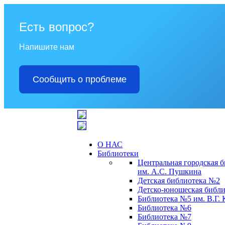
Есть вопрос?
Напишите нам
Сообщить о проблеме
О НАС
Библиотеки
Центральная городская 
им. А.С. Пушкина
Детская библиотека №2
Детско-юношеская библи
Библиотека №5 им. В.Г.
Библиотека №6
Библиотека №7