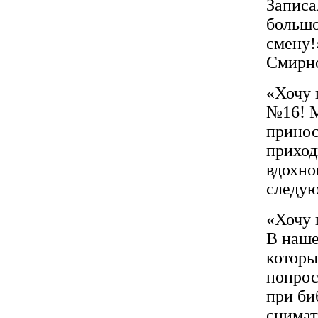
Записа
большо
смену!
Смирно
«Хочу 
№16! М
принос
приход
вдохно
следую
«Хочу 
В наше
которы
попрос
при би
снимат