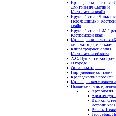
Краеведческие чтения «
Дмитриевич Сытин и
Костромской край»
Круглый стол «Династия
Перелешиных и Костром
край»
Круглый стол «П.М. Трет
Костромской край»
Краеведческие чтения «
кинематографическая»
Книга трудовой славы
Костромской области
А.С. Пушкин и Костромс
О городе
Онлайн-материалы
Виртуальные выставки
Краеведческие проекты
Краеведческая справочн
Новые книги по краеве
Археология
Архитектура 
Великая Отеч
истории края
Власть. Прав
География. П