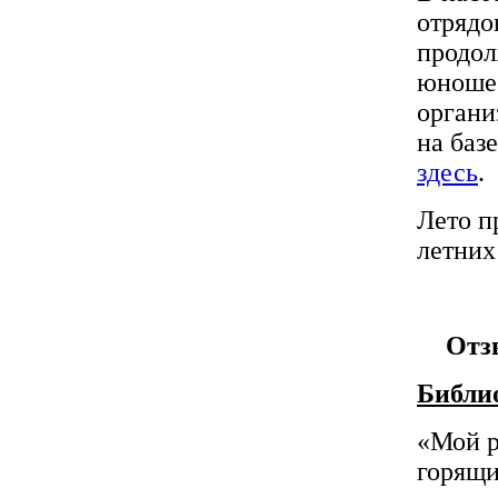
отрядо
продол
юношес
органи
на баз
здесь
.
Лето п
летних
Отз
Библи
«Мой р
горящи