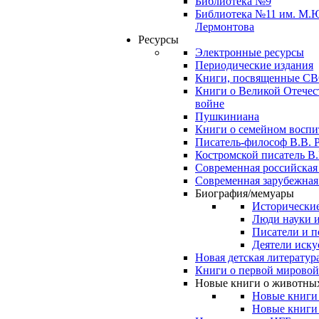
Библиотека №9
Библиотека №11 им. М.
Лермонтова
Ресурсы
Электронные ресурсы
Периодические издания
Книги, посвященные С
Книги о Великой Отечес
войне
Пушкиниана
Книги о семейном восп
Писатель-философ В.В. 
Костромской писатель В.
Современная российская
Современная зарубежная
Биография/мемуары
Исторические
Люди науки 
Писатели и п
Деятели иску
Новая детская литератур
Книги о первой мировой
Новые книги о животны
Новые книги
Новые книги 