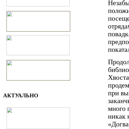
Незаб
положи
посеще
отряда
повадк
предпо
поката
Продол
библио
Хвоста
продем
при вы
АКТУАЛЬНО
заканч
много 
никак 
«Догва