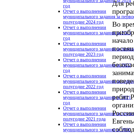
муниципального задания за 2024
Для ре
год
прогр
Отчет о выполнении
муниципального задания за перво
полугодие 2024 год
Во вре
Отчет о выполнении
приоб
муниципального задания за 2023
год
начало
Отчет о выполнении
посвящ
муниципального задания за перво
полугодие 2023 год
период
Отчет о выполнении
безопа
муниципального задания за 2022
год
занима
Отчет о выполнении
поведе
муниципального задания за перво
полугодие 2022 год
природ
Отчет о выполнении
ребят 
муниципального задания за 2021
год
органи
Отчет о выполнении
России
муниципального задания за перво
полугодие 2021 года
Евгень
Отчет о выполнении
соблюд
муниципального задания за 2020