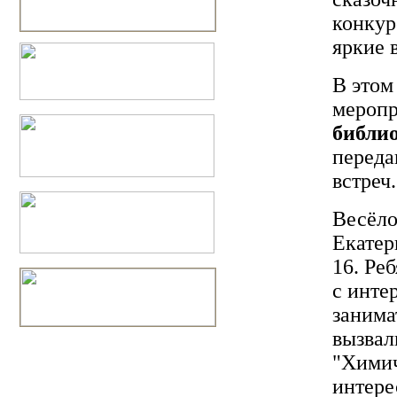
конкур
яркие 
В этом
меропр
библио
переда
встреч
Весёло
Екатер
16. Ре
с инте
занима
вызвал
"Химич
интере