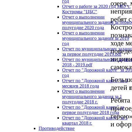
год
озере, 
Отчет о работе за 2020 год МБУ г.
неприя
Костромы "ЦБС"
Отчет о выполнении
ребят 
муниципального задания за перво
Костро
полугодие 2020 года
Отчет о выполнении
познав
муниципального задания за 2019
ходе м
год
Отчет по муниципальному задан
поведе
за первое полугодие 2019.pdf
индиви
Отчет по муниципальному задан
2018 - 2019.pdf
самока
Отчет по "Дорожной карте" за 20
год
Большо
Отчет по "Дорожной карте" за 9
месяцев 2018 года
детей
Отчет о выполнении
муниципального задания за 1
Ребята
полугодие 2018 г.
присое
Отчет по "Дорожной карте" за
первое полугодие 2018 года
герою»
Отчет по "Дорожной карте" за 1
и офор
квартал 2018 г.
Противодействие