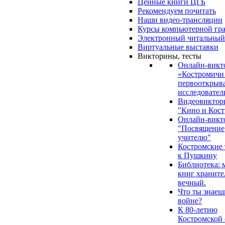
Ценные книги ЦГБ
Рекомендуем почитать
Наши видео-трансляции
Курсы компьютерной гр
Электронный читальный
Виртуальные выставки
Викторины, тесты
Онлайн-викт
«Костромичи
первооткрыва
исследовател
Видеовиктор
"Кино и Кост
Онлайн-викт
"Посвящение
учителю"
Костромские
к Пушкину
Библиотека: 
книг храните
вечный.
Что ты знаеш
войне?
К 80-летию
Костромской 