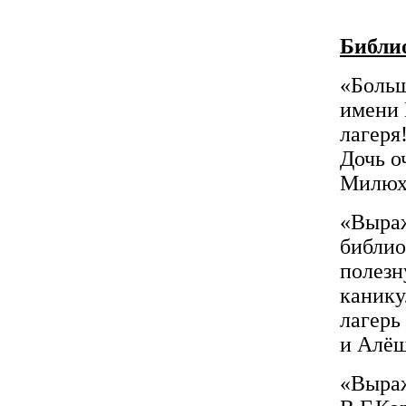
Библи
«Боль
имени 
лагеря
Дочь о
Милюх
«Выраж
библио
полезн
канику
лагерь
и Алёш
«Выраж