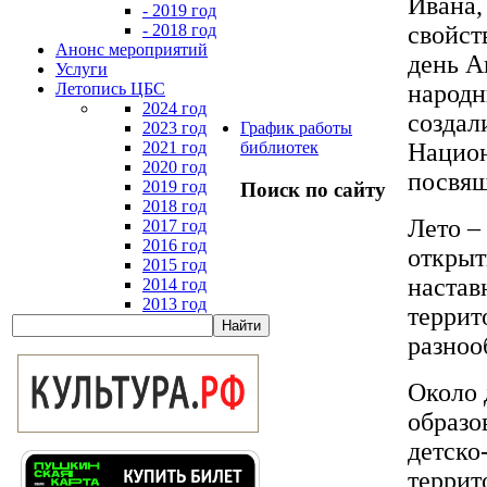
Ивана,
- 2019 год
свойст
- 2018 год
Анонс мероприятий
день А
Услуги
народн
Летопись ЦБС
2024 год
создал
2023 год
График работы
Национ
2021 год
библиотек
2020 год
посвящ
2019 год
Поиск по сайту
2018 год
Лето –
2017 год
2016 год
открыт
2015 год
настав
2014 год
2013 год
террит
разноо
Около 
образо
детско
террит