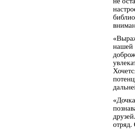
не ост
настро
библио
вниман
«Выраж
нашей 
доброж
увлека
Хочетс
потенц
дальне
«Дочка
познав
друзей
отряд.