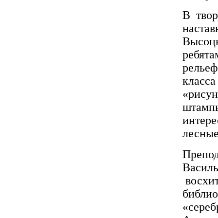
В твор
настав
Высоцк
ребята
рельеф
класса
«рисун
штампы
интере
лесные
Препод
Василь
восхит
библио
«сереб