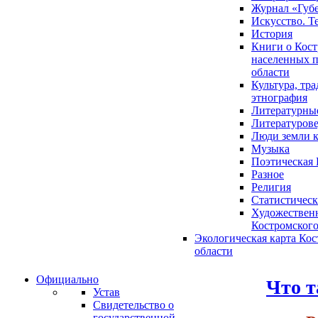
Журнал «Губ
Искусство. Т
История
Книги о Кост
населенных п
области
Культура, тр
этнография
Литературны
Литературов
Люди земли 
Музыка
Поэтическая 
Разное
Религия
Статистическ
Художественн
Костромского
Экологическая карта Ко
области
Официально
Что 
Устав
Свидетельство о
государственной