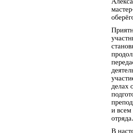
Алекса
мастер
оберёг
Приятн
участн
станов
продол
переда
деятел
участи
делах 
подгот
препод
и всем
отряда
В наст