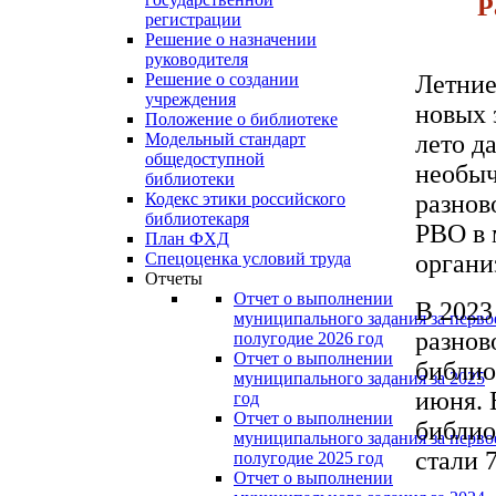
Р
регистрации
Решение о назначении
руководителя
Летние
Решение о создании
учреждения
новых 
Положение о библиотеке
лето д
Модельный стандарт
общедоступной
необыч
библиотеки
разнов
Кодекс этики российского
библиотекаря
РВО в 
План ФХД
органи
Спецоценка условий труда
Отчеты
Отчет о выполнении
В 2023
муниципального задания за перво
разнов
полугодие 2026 год
Отчет о выполнении
библио
муниципального задания за 2025
июня. 
год
Отчет о выполнении
библио
муниципального задания за перво
стали 
полугодие 2025 год
Отчет о выполнении