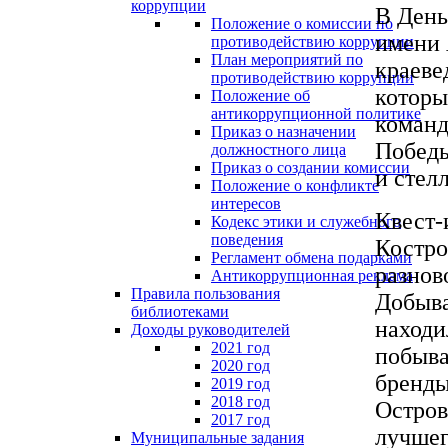
коррупции
В День
Положение о комиссии по
имени 
противодействию коррупции
План мероприятий по
краеве
противодействию коррупции
которы
Положение об
антикоррупционной политике
команд
Приказ о назначении
Победы
должностного лица
Приказ о создании комиссии
и стелл
Положение о конфликте
интересов
Квест-
Кодекс этики и служебного
поведения
Костро
Регламент обмена подарками
разнов
Антикоррупционная реклама
Правила пользования
Добыва
библиотеками
находи
Доходы руководителей
2021 год
побыва
2020 год
бренды
2019 год
2018 год
Остров
2017 год
лучшег
Муниципальные задания