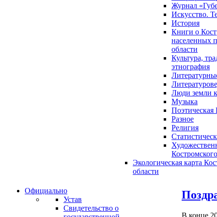
Журнал «Губ
Искусство. Т
История
Книги о Кост
населенных п
области
Культура, тр
этнография
Литературны
Литературов
Люди земли 
Музыка
Поэтическая 
Разное
Религия
Статистическ
Художественн
Костромского
Экологическая карта Ко
области
Официально
Поздр
Устав
Свидетельство о
В конце 2
государственной