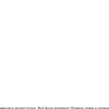
явились мультстудии. Всё было впервые! Первые удачи и первы