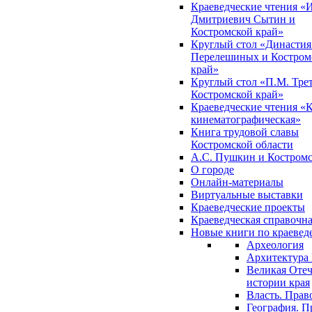
Краеведческие чтения «
Дмитриевич Сытин и
Костромской край»
Круглый стол «Династия
Перелешиных и Костром
край»
Круглый стол «П.М. Трет
Костромской край»
Краеведческие чтения «
кинематографическая»
Книга трудовой славы
Костромской области
А.С. Пушкин и Костромс
О городе
Онлайн-материалы
Виртуальные выставки
Краеведческие проекты
Краеведческая справочн
Новые книги по краеве
Археология
Архитектура 
Великая Отеч
истории края
Власть. Прав
География. П