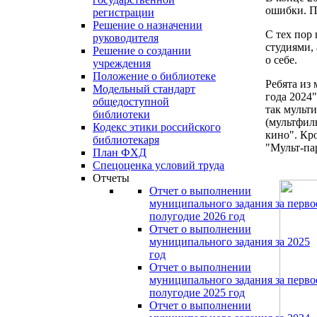
ошибки. П
регистрации
Решение о назначении
С тех пор
руководителя
студиями,
Решение о создании
о себе.
учреждения
Положение о библиотеке
Ребята из
Модельный стандарт
года 2024
общедоступной
так мульт
библиотеки
(мультфил
Кодекс этики российского
кино". Кр
библиотекаря
"Мульт-па
План ФХД
Спецоценка условий труда
Отчеты
Отчет о выполнении
муниципального задания за перво
полугодие 2026 год
Отчет о выполнении
муниципального задания за 2025
год
Отчет о выполнении
муниципального задания за перво
полугодие 2025 год
Отчет о выполнении