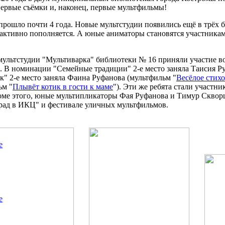
ервые съёмки и, наконец, первые мультфильмы!
 прошло почти 4 года. Новые мультстудии появились ещё в трёх
 активно пополняется. А юные аниматоры становятся участника
 мультстудии "Мультиварка" библиотеки № 16 приняли участие 
". В номинации "Семейные традиции" 2-е место заняла Таисия Р
ик" 2-е место заняла Фаина Руфанова (мультфильм "
Весёлое стихо
ьм "
Плывёт котик в гости к маме
"). Эти же ребята стали участн
оме этого, юные мультипликаторы Фая Руфанова и Тимур Скворц
рад в ИКЦ" и фестивале уличных мультфильмов.
е
е