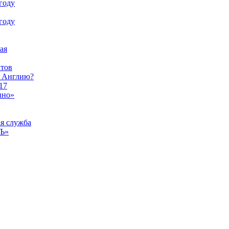
году
году
ая
тов
ы Англию?
17
ино»
ая служба
тЪ»