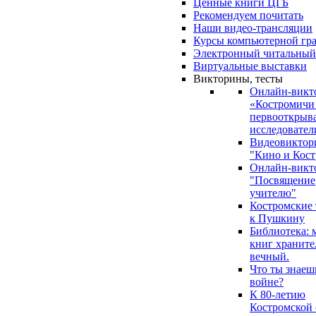
Ценные книги ЦГБ
Рекомендуем почитать
Наши видео-трансляции
Курсы компьютерной гр
Электронный читальный
Виртуальные выставки
Викторины, тесты
Онлайн-викт
«Костромичи
первооткрыва
исследовател
Видеовиктор
"Кино и Кост
Онлайн-викт
"Посвящение
учителю"
Костромские
к Пушкину
Библиотека: 
книг храните
вечный.
Что ты знаеш
войне?
К 80-летию
Костромской 