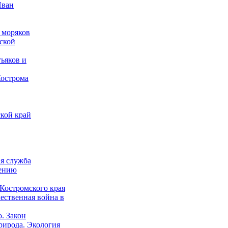
Иван
 моряков
ской
ьяков и
Кострома
кой край
ая служба
дению
Костромского края
ественная война в
о. Закон
рирода. Экология