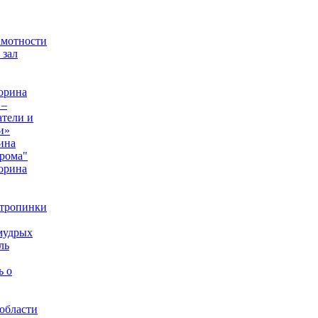
амотности
 зал
орина
 –
тели и
и»
ина
рома"
орина
 тропинки
мудрых
ль
ь о
области