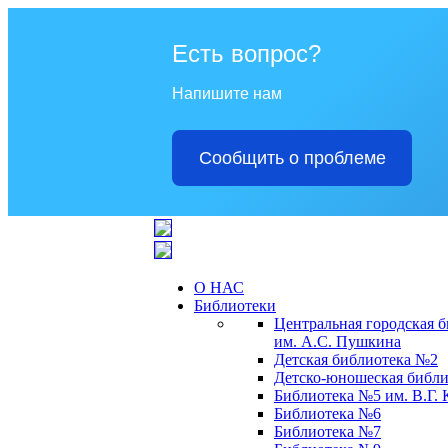
Есть вопрос?
Напишите нам
Сообщить о проблеме
О НАС
Библиотеки
Центральная городская 
им. А.С. Пушкина
Детская библиотека №2
Детско-юношеская библи
Библиотека №5 им. В.Г.
Библиотека №6
Библиотека №7