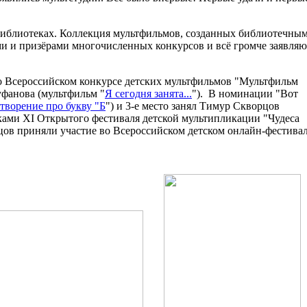
 библиотеках. Коллекция мультфильмов, созданных библиотечны
ми и призёрами многочисленных конкурсов и всё громче заявляю
во Всероссийском конкурсе детских мультфильмов "Мультфильм
уфанова (мультфильм "
Я сегодня занята...
"). В номинации "Вот
творение про букву "Б
") и 3-е место занял Тимур Скворцов
иками XI Открытого фестиваля детской мультипликации "Чудеса
ов приняли участие во Всероссийском детском онлайн-фестива