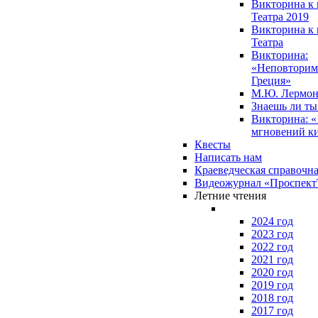
Викторина к 
Театра 2019
Викторина к 
Театра
Викторина:
«Неповторим
Греция»
М.Ю. Лермон
Знаешь ли т
Викторина: «
мгновений к
Квесты
Написать нам
Краеведческая справочн
Видеожурнал «Проспек
Летние чтения
2024 год
2023 год
2022 год
2021 год
2020 год
2019 год
2018 год
2017 год