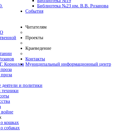
Библиотека №19
Ю.
Библиотека №23 им. В.В. Розанова
События
Читателям
ВО
твенной
Проекты
Краеведение
итании
Розанов
Контакты
Г. Корнилов
Муниципальный информационный центр
 проза
 проза
 деятели и политики
и техники
оэты
сства
а
 войне
х
 о кошках
о собаках