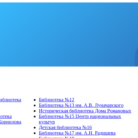
библиотека
Библиотека №12
Библиотека №13 им. А.В. Луначарского
Историческая библиотека Дома Романовых
отека
Библиотека №15 Центр национальных
 Корнилова
культур
Детская библиотека №16
Библиотека №17 им. А.Н. Радищева