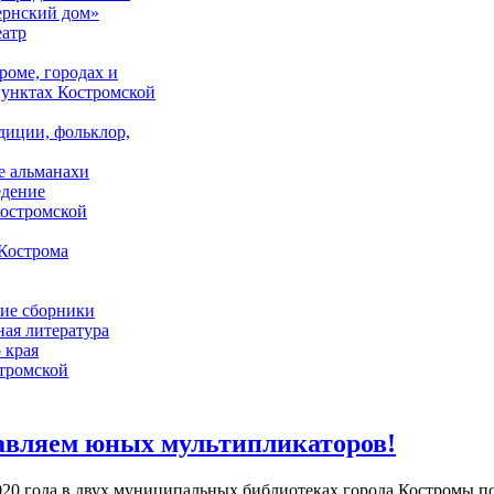
ернский дом»
еатр
роме, городах и
унктах Костромской
адиции, фольклор,
е альманахи
едение
костромской
Кострома
ие сборники
ая литература
 края
стромской
авляем юных мультипликаторов!
020 года в двух муниципальных библиотеках города Костромы по