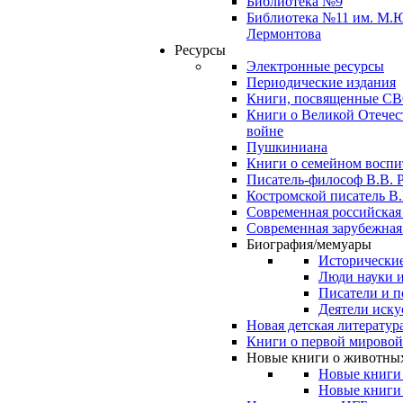
Библиотека №9
Библиотека №11 им. М.
Лермонтова
Ресурсы
Электронные ресурсы
Периодические издания
Книги, посвященные С
Книги о Великой Отечес
войне
Пушкиниана
Книги о семейном восп
Писатель-философ В.В. 
Костромской писатель В.
Современная российская
Современная зарубежная
Биография/мемуары
Исторические
Люди науки 
Писатели и п
Деятели иску
Новая детская литератур
Книги о первой мировой
Новые книги о животны
Новые книги
Новые книги 