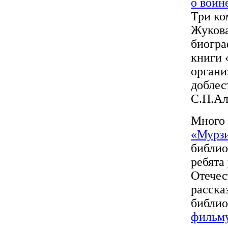
о войн
Три ко
Жукова
биогра
книги 
органи
доблес
С.П.Ал
Много 
«Мурзи
библио
ребята
Отечес
расска
библио
фильм