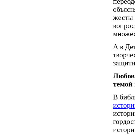
переод
объясн
жесты 
вопрос
множес
А в Де
творче
защитн
Любовь
темой 
В биб
истори
истори
гордос
истори