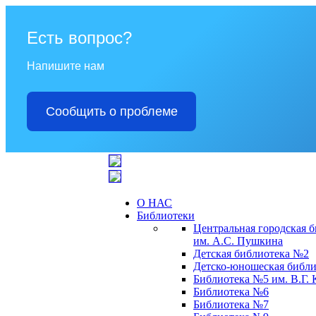
Есть вопрос?
Напишите нам
Сообщить о проблеме
О НАС
Библиотеки
Центральная городская 
им. А.С. Пушкина
Детская библиотека №2
Детско-юношеская библи
Библиотека №5 им. В.Г.
Библиотека №6
Библиотека №7