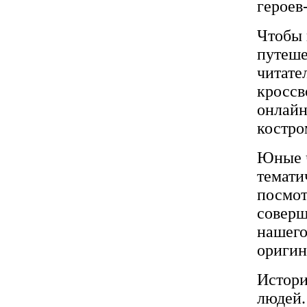
героев
Чтобы 
путеше
читате
кроссв
онлайн
костро
Юные ч
темати
посмот
соверш
нашего
оригин
Истори
людей.