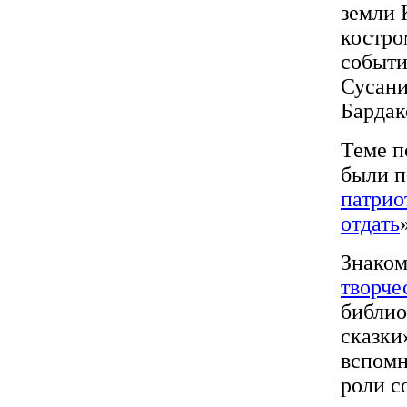
земли 
костро
событи
Сусани
Бардак
Теме п
были п
патрио
отдать
Знаком
творче
библио
сказки
вспомн
роли с