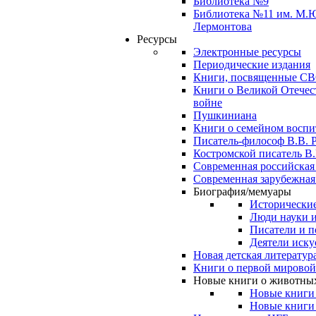
Библиотека №9
Библиотека №11 им. М.
Лермонтова
Ресурсы
Электронные ресурсы
Периодические издания
Книги, посвященные С
Книги о Великой Отечес
войне
Пушкиниана
Книги о семейном восп
Писатель-философ В.В. 
Костромской писатель В.
Современная российская
Современная зарубежная
Биография/мемуары
Исторические
Люди науки 
Писатели и п
Деятели иску
Новая детская литератур
Книги о первой мировой
Новые книги о животны
Новые книги
Новые книги 