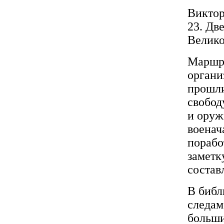
Виктор
23. Дв
Велико
Маршру
органи
прошли
свобод
и оруж
военач
порабо
заметк
состав
В библ
следам
больши