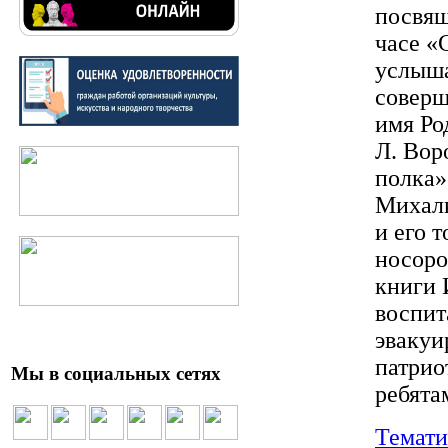
посвящ
часе «
услыша
соверш
имя Ро
Л. Вор
полка»
Михалк
и его 
носоро
книги 
воспит
эвакуи
патрио
Мы в социальных сетях
ребята
Темати