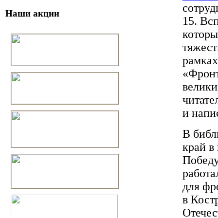
сотруд
Наши акции
15. Вс
которы
тяжест
рамках
«Фронт
велики
читате
и напи
В библ
край в
Победу
работа
для фр
в Кост
Отечес