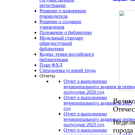
регистрации
Решение о назначении
руководителя
Решение о создании
учреждения
Положение о библиотеке
Модельный стандарт
общедоступной
библиотеки
Кодекс этики российского
библиотекаря
План ФХД
Спецоценка условий труда
Отчеты
Отчет о выполнении
муниципального задания за перво
полугодие 2026 год
Отчет о выполнении
Велико
муниципального задания за 2025
Отечес
год
Отчет о выполнении
муниципального задания за перво
Неделя
полугодие 2025 год
города
Отчет о выполнении