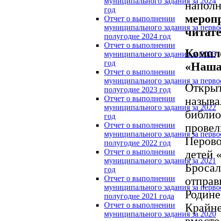
муниципального задания за 2024
наполн
год
мероп
Отчет о выполнении
муниципального задания за перво
читате
полугодие 2024 год
Отчет о выполнении
Компл
муниципального задания за 2023
год
«Наша 
Отчет о выполнении
муниципального задания за перво
Открыт
полугодие 2023 год
Отчет о выполнении
называ
муниципального задания за 2022
библио
год
Отчет о выполнении
провел
муниципального задания за перво
Перово
полугодие 2022 год
Отчет о выполнении
детей 
муниципального задания за 2021
Бросал
год
Отчет о выполнении
отправ
муниципального задания за перво
Родине
полугодие 2021 года
Отчет о выполнении
Крайне
муниципального задания за 2020
вместе