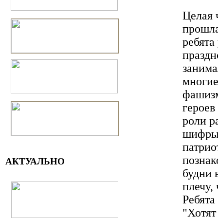
Целая 
прошла
ребята
праздн
занима
многие
фашизм
героев
роли р
шифры,
патрио
познак
АКТУАЛЬНО
будни 
плечу,
Ребята
"Хотят