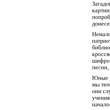
Загадо
картин
попроб
донесе
Немало
патрио
библио
кроссв
шифров
песни,
Юные у
мы теп
они сл
учения
начало