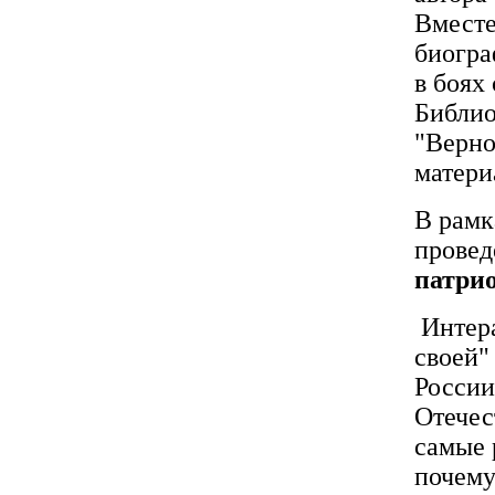
Вместе
биогра
в боях
Библио
"Верно
матери
В рамк
провед
патри
Интера
своей"
России
Отечес
самые 
почему