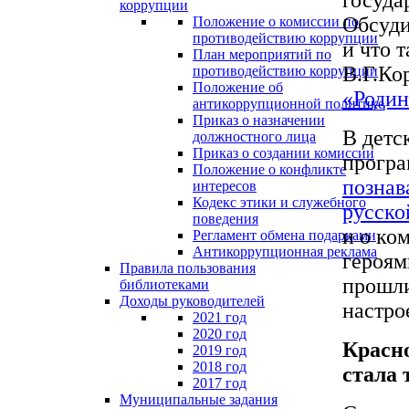
коррупции
Обсуди
Положение о комиссии по
противодействию коррупции
и что 
План мероприятий по
В.Г.Ко
противодействию коррупции
Положение об
«Родин
антикоррупционной политике
Приказ о назначении
В детс
должностного лица
Приказ о создании комиссии
програ
Положение о конфликте
познав
интересов
Кодекс этики и служебного
русско
поведения
и о ко
Регламент обмена подарками
Антикоррупционная реклама
героям
Правила пользования
прошли
библиотеками
Доходы руководителей
настро
2021 год
2020 год
Красно
2019 год
2018 год
стала 
2017 год
Муниципальные задания