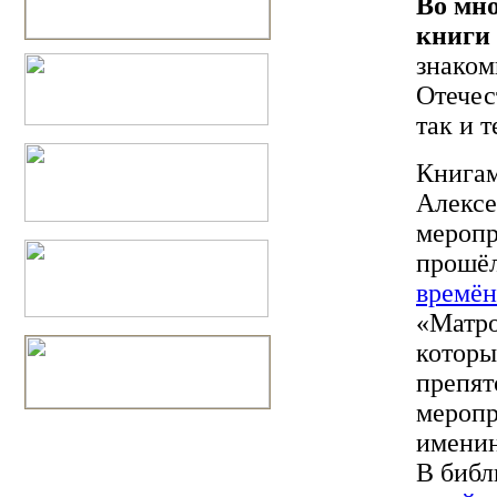
Во мно
книги
знаком
Отечес
так и 
Книгам
Алексе
меропр
прошё
времён
«Матро
которы
препят
меропр
именин
В биб