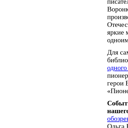
писате
Воронк
произв
Отечес
яркие 
одноим
Для са
библио
одного
пионер
герои 
«Пионе
Событ
нашег
обозре
Ольга 