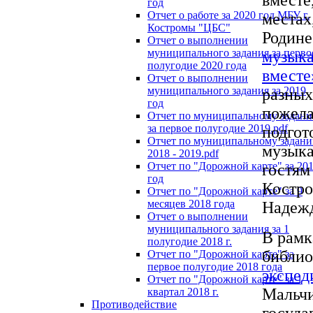
год
Отчет о работе за 2020 год МБУ г.
местах
Костромы "ЦБС"
Родине
Отчет о выполнении
муниципального задания за перво
музыка
полугодие 2020 года
вместе
Отчет о выполнении
муниципального задания за 2019
разных
год
пожела
Отчет по муниципальному задан
за первое полугодие 2019.pdf
подгот
Отчет по муниципальному задан
музыка
2018 - 2019.pdf
Отчет по "Дорожной карте" за 20
гостям
год
Костро
Отчет по "Дорожной карте" за 9
месяцев 2018 года
Надежд
Отчет о выполнении
муниципального задания за 1
В рамк
полугодие 2018 г.
библио
Отчет по "Дорожной карте" за
первое полугодие 2018 года
экспед
Отчет по "Дорожной карте" за 1
Мальчи
квартал 2018 г.
Противодействие
госуда