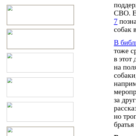
поддер
СВО. Е
7
позна
собак 
В библ
тоже с
в этот
на пол
собаки
наприм
меропр
за дру
расска
но тро
братья