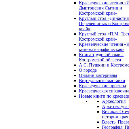
Краеведческие чтения «
Дмитриевич Сытин и
Костромской край»
Круглый стол «Династия
Перелешиных и Костром
край»
Круглый стол «П.М. Трет
Костромской край»
Краеведческие чтения «
кинематографическая»
Книга трудовой славы
Костромской области
А.С. Пушкин и Костромс
О городе
Онлайн-материалы
Виртуальные выставки
Краеведческие проекты
Краеведческая справочн
Новые книги по краеве
Археология
Архитектура 
Великая Отеч
истории края
Власть. Прав
География. П