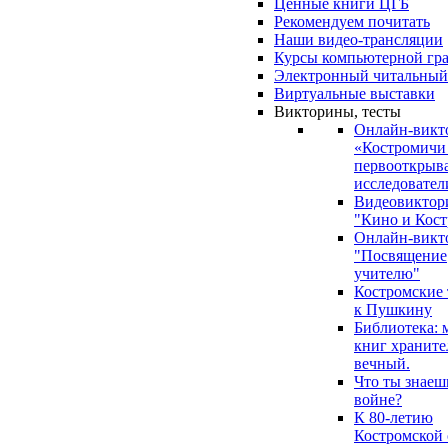
Ценные книги ЦГБ
Рекомендуем почитать
Наши видео-трансляции
Курсы компьютерной гр
Электронный читальный
Виртуальные выставки
Викторины, тесты
Онлайн-викт
«Костромичи
первооткрыва
исследовател
Видеовиктор
"Кино и Кост
Онлайн-викт
"Посвящение
учителю"
Костромские
к Пушкину
Библиотека: 
книг храните
вечный.
Что ты знаеш
войне?
К 80-летию
Костромской 