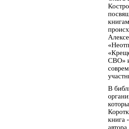
Костро
посвящ
книгам
происх
Алексе
«Неотп
«Креще
СВО» и
соврем
участн
В библ
органи
которы
Коротк
книга 
автора