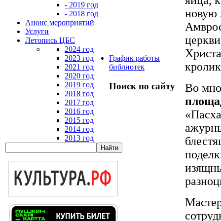
- 2019 год
новую 
- 2018 год
Анонс мероприятий
Амврос
Услуги
церкви
Летопись ЦБС
2024 год
Христа
2023 год
График работы
кролик
2021 год
библиотек
2020 год
2019 год
Поиск по сайту
Во мно
2018 год
площа
2017 год
2016 год
«Пасха
2015 год
ажурны
2014 год
2013 год
блестя
поделк
изящны
разноц
Мастер
сотруд