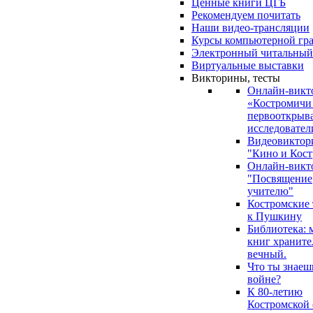
Ценные книги ЦГБ
Рекомендуем почитать
Наши видео-трансляции
Курсы компьютерной гр
Электронный читальный
Виртуальные выставки
Викторины, тесты
Онлайн-викт
«Костромичи
первооткрыва
исследовател
Видеовиктор
"Кино и Кост
Онлайн-викт
"Посвящение
учителю"
Костромские
к Пушкину
Библиотека: 
книг храните
вечный.
Что ты знаеш
войне?
К 80-летию
Костромской 