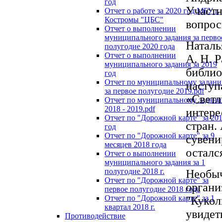
год
Участн
Отчет о работе за 2020 год МБУ г.
Костромы "ЦБС"
вопро
Отчет о выполнении
муниципального задания за перво
Наталь
полугодие 2020 года
Отчет о выполнении
А. Н. 
муниципального задания за 2019
библио
год
Отчет по муниципальному задан
наступ
за первое полугодие 2019.pdf
«Светл
Отчет по муниципальному задан
2018 - 2019.pdf
интере
Отчет по "Дорожной карте" за 20
стран.
год
Отчет по "Дорожной карте" за 9
сувени
месяцев 2018 года
осталс
Отчет о выполнении
муниципального задания за 1
полугодие 2018 г.
Необыч
Отчет по "Дорожной карте" за
органи
первое полугодие 2018 года
Отчет по "Дорожной карте" за 1
"Кукол
квартал 2018 г.
увидет
Противодействие