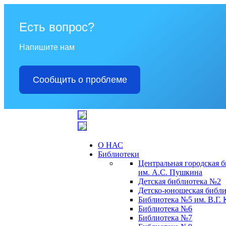
Есть вопрос?
Напишите нам
Сообщить о проблеме
О НАС
Библиотеки
Центральная городская 
им. А.С. Пушкина
Детская библиотека №2
Детско-юношеская библи
Библиотека №5 им. В.Г.
Библиотека №6
Библиотека №7