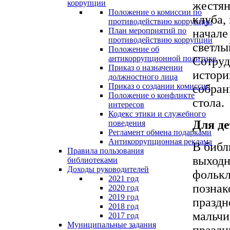
коррупции
жестян
Положение о комиссии по
клуба,
противодействию коррупции
План мероприятий по
начале
противодействию коррупции
светлы
Положение об
антикоррупционной политике
Сотруд
Приказ о назначении
истори
должностного лица
Приказ о создании комиссии
собран
Положение о конфликте
стола.
интересов
Кодекс этики и служебного
Для де
поведения
Регламент обмена подарками
Антикоррупционная реклама
В библ
Правила пользования
выходн
библиотеками
Доходы руководителей
фолькл
2021 год
познак
2020 год
2019 год
праздн
2018 год
мальчи
2017 год
Муниципальные задания
праздн