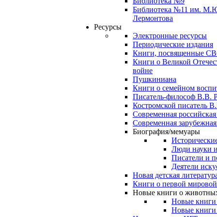
Библиотека №9
Библиотека №11 им. М.
Лермонтова
Ресурсы
Электронные ресурсы
Периодические издания
Книги, посвященные С
Книги о Великой Отечес
войне
Пушкиниана
Книги о семейном восп
Писатель-философ В.В. 
Костромской писатель В.
Современная российская
Современная зарубежная
Биография/мемуары
Исторические
Люди науки 
Писатели и п
Деятели иску
Новая детская литератур
Книги о первой мировой
Новые книги о животны
Новые книги
Новые книги 