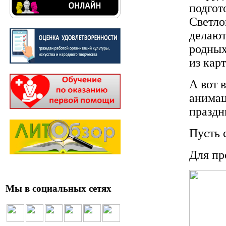
подгот
Светло
делают
родных
из кар
А вот 
анимац
праздн
Пусть 
Для пр
Мы в социальных сетях