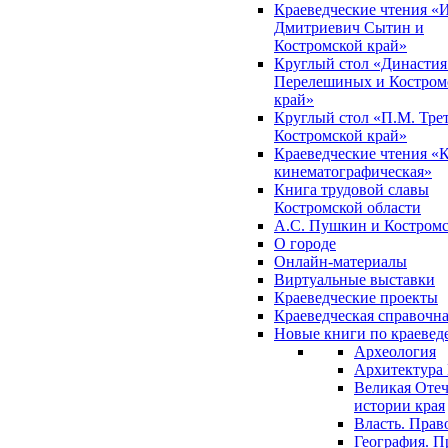
Краеведческие чтения «
Дмитриевич Сытин и
Костромской край»
Круглый стол «Династия
Перелешиных и Костром
край»
Круглый стол «П.М. Трет
Костромской край»
Краеведческие чтения «
кинематографическая»
Книга трудовой славы
Костромской области
А.С. Пушкин и Костромс
О городе
Онлайн-материалы
Виртуальные выставки
Краеведческие проекты
Краеведческая справочн
Новые книги по краеве
Археология
Архитектура 
Великая Отеч
истории края
Власть. Прав
География. П