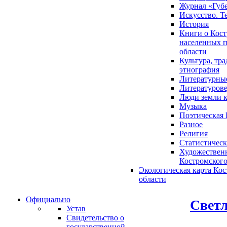
Журнал «Губ
Искусство. Т
История
Книги о Кост
населенных п
области
Культура, тр
этнография
Литературны
Литературов
Люди земли 
Музыка
Поэтическая 
Разное
Религия
Статистическ
Художественн
Костромского
Экологическая карта Ко
области
Официально
Светл
Устав
Свидетельство о
государственной