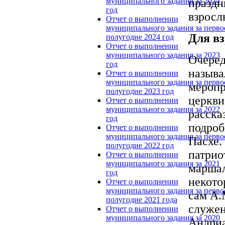
праздн
муниципального задания за 2024
год
взросл
Отчет о выполнении
муниципального задания за перво
Для в
полугодие 2024 год
Отчет о выполнении
муниципального задания за 2023
Очеред
год
называ
Отчет о выполнении
муниципального задания за перво
меропр
полугодие 2023 год
церкви
Отчет о выполнении
муниципального задания за 2022
расска
год
подроб
Отчет о выполнении
муниципального задания за перво
Пасхе.
полугодие 2022 год
патрио
Отчет о выполнении
муниципального задания за 2021
маршал
год
некото
Отчет о выполнении
муниципального задания за перво
сам А.
полугодие 2021 года
служен
Отчет о выполнении
муниципального задания за 2020
Андриа