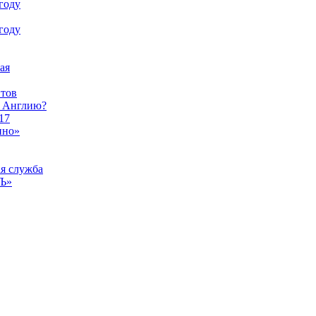
году
году
ая
тов
ы Англию?
17
ино»
ая служба
тЪ»