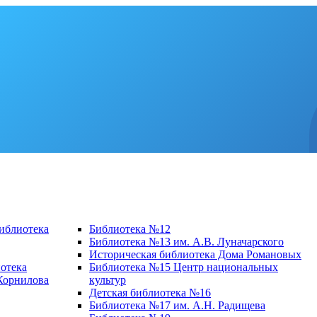
библиотека
Библиотека №12
Библиотека №13 им. А.В. Луначарского
Историческая библиотека Дома Романовых
отека
Библиотека №15 Центр национальных
 Корнилова
культур
Детская библиотека №16
Библиотека №17 им. А.Н. Радищева