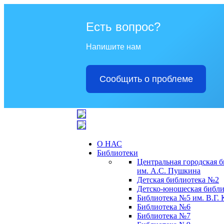
Есть вопрос?
Напишите нам
Сообщить о проблеме
О НАС
Библиотеки
Центральная городская 
им. А.С. Пушкина
Детская библиотека №2
Детско-юношеская библи
Библиотека №5 им. В.Г.
Библиотека №6
Библиотека №7