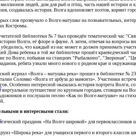
 миллионов людей, дом для рыб и птиц, часть нашей истории и к
ия, создавалась история. Волга вдохновляет поэтов, кормит гор
рых слов прозвучало о Волге-матушке на познавательных, инте
ах Костромы.
читателей библиотеки № 7 был проведён тематический час "Свя
истории Волги, её флоре и фауне. А затем, отвечая на вопросы 
 убедились, что каждый из нас может и должен принимать участ
ей Дома ребенка в той же библиотеке прошёл краеведческий час
ие по Волге, побывав на станциях "Рыбалкино", "Звериная", "Цв
задания, ребята узнали много нового о родном крае и окружающ
ский журнал «Волга – матушка река» прошел в библиотеке № 23 
талии Соломко «Волга от арбуза до мамонта». Участники встречи
егов. Особенно интересной оказалась история портрета Волги, с
е
 виртуальное путешествие по крупным городам, стоящим на Вол
удожников и послушали песню «Как по Волге-матушке» на стих
ой.
ельными и интересными стали:
е
огический праздник «На Волге широкой» для первоклассников ш
круиз «Широка река» для учащихся первого и второго классов ш