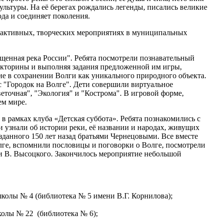
ультуры. На её берегах рождались легенды, писались великие
ода и соединяет поколения.
рактивных, творческих мероприятиях в муниципальных
щенная река России". Ребята посмотрели познавательный
викторины и выполняя задания предложенной им игры,
ие в сохранении Волги как уникального природного объекта.
 "Городок на Волге". Дети совершили виртуальное
еточная", "Экология" и "Кострома". В игровой форме,
ем мире.
в рамках клуба «Детская суббота». Ребята познакомились с
 узнали об истории реки, её названии и народах, живущих
озданного 150 лет назад братьями Чернецовыми. Все вместе
ге, вспомнили пословицы и поговорки о Волге, посмотрели
и В. Высоцкого. Закончилось мероприятие небольшой
колы № 4 (библиотека № 5 имени В.Г. Корнилова);
колы № 22 (библиотека № 6);