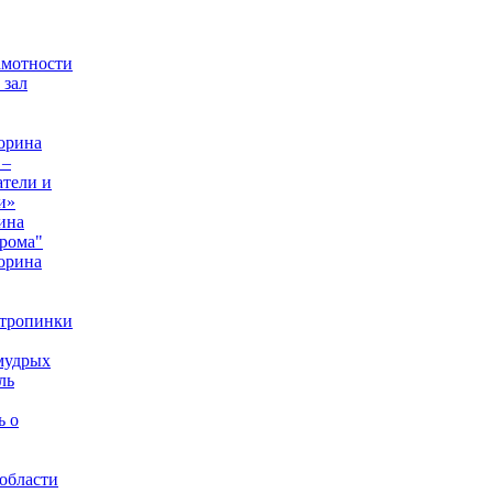
амотности
 зал
орина
 –
тели и
и»
ина
рома"
орина
 тропинки
мудрых
ль
ь о
области