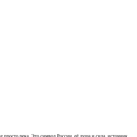
е просто река. Это символ России, её душа и сила, источник