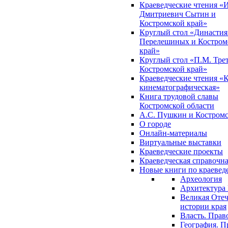
Краеведческие чтения «
Дмитриевич Сытин и
Костромской край»
Круглый стол «Династия
Перелешиных и Костром
край»
Круглый стол «П.М. Трет
Костромской край»
Краеведческие чтения «
кинематографическая»
Книга трудовой славы
Костромской области
А.С. Пушкин и Костромс
О городе
Онлайн-материалы
Виртуальные выставки
Краеведческие проекты
Краеведческая справочн
Новые книги по краеве
Археология
Архитектура 
Великая Отеч
истории края
Власть. Прав
География. П