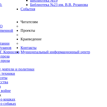
Библиотека №19
Ю.
Библиотека №23 им. В.В. Розанова
События
Читателям
ВО
твенной
Проекты
Краеведение
итании
Розанов
Контакты
Г. Корнилов
Муниципальный информационный центр
 проза
 проза
 деятели и политики
и техники
оэты
сства
а
 войне
х
 о кошках
о собаках