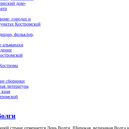
ернский дом»
еатр
роме, городах и
унктах Костромской
адиции, фольклор,
е альманахи
едение
костромской
Кострома
ие сборники
ая литература
 края
стромской
Волги
ашей стране отмечается День Волги. Широкая, величавая Волга н