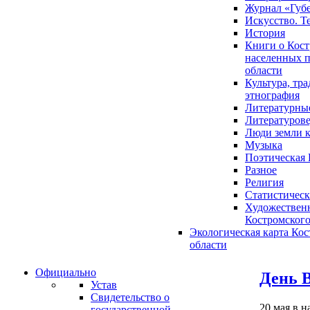
Журнал «Губ
Искусство. Т
История
Книги о Кост
населенных п
области
Культура, тр
этнография
Литературны
Литературов
Люди земли 
Музыка
Поэтическая 
Разное
Религия
Статистическ
Художественн
Костромского
Экологическая карта Ко
области
Официально
День 
Устав
Свидетельство о
20 мая в н
государственной