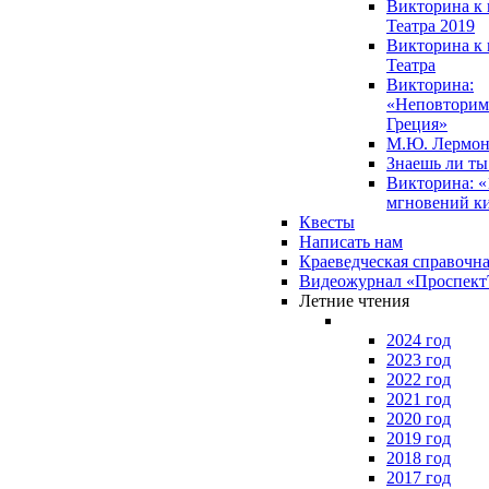
Викторина к 
Театра 2019
Викторина к 
Театра
Викторина:
«Неповторим
Греция»
М.Ю. Лермон
Знаешь ли т
Викторина: «
мгновений к
Квесты
Написать нам
Краеведческая справочн
Видеожурнал «Проспек
Летние чтения
2024 год
2023 год
2022 год
2021 год
2020 год
2019 год
2018 год
2017 год