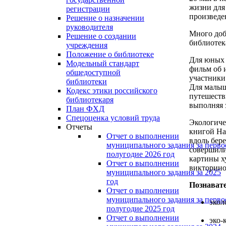
жизни для
регистрации
произведен
Решение о назначении
руководителя
Много доб
Решение о создании
библиотек
учреждения
Положение о библиотеке
Для юных 
Модельный стандарт
фильм об 
общедоступной
участники
библиотеки
Для малыш
Кодекс этики российского
путешеств
библиотекаря
выполняя 
План ФХД
Спецоценка условий труда
Экологиче
Отчеты
книгой На
Отчет о выполнении
вдоль бер
муниципального задания за перво
совершили
полугодие 2026 год
картины х
Отчет о выполнении
викторин
муниципального задания за 2025
год
Познават
Отчет о выполнении
муниципального задания за перво
экол
полугодие 2025 год
Отчет о выполнении
эко-