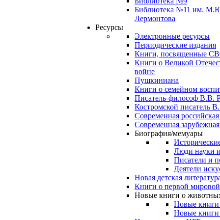
Библиотека №9
Библиотека №11 им. М.
Лермонтова
Ресурсы
Электронные ресурсы
Периодические издания
Книги, посвященные С
Книги о Великой Отечес
войне
Пушкиниана
Книги о семейном восп
Писатель-философ В.В. 
Костромской писатель В.
Современная российская
Современная зарубежная
Биография/мемуары
Исторические
Люди науки 
Писатели и п
Деятели иску
Новая детская литератур
Книги о первой мировой
Новые книги о животны
Новые книги
Новые книги 