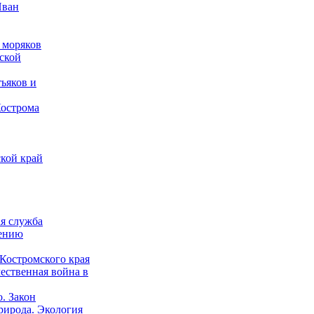
Иван
 моряков
ской
ьяков и
Кострома
кой край
ая служба
дению
Костромского края
ественная война в
о. Закон
рирода. Экология