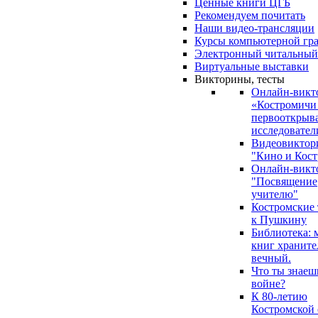
Ценные книги ЦГБ
Рекомендуем почитать
Наши видео-трансляции
Курсы компьютерной гр
Электронный читальный
Виртуальные выставки
Викторины, тесты
Онлайн-викт
«Костромичи
первооткрыва
исследовател
Видеовиктор
"Кино и Кост
Онлайн-викт
"Посвящение
учителю"
Костромские
к Пушкину
Библиотека: 
книг храните
вечный.
Что ты знаеш
войне?
К 80-летию
Костромской 