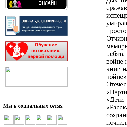
сражав
испещр
умираю
просто
Отчизн
мемори
ребята
войне 
книг, 
войне»
Отечес
«Парти
«Дети 
Мы в социальных сетях
«Расск
сохран
почтил