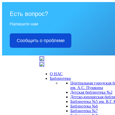
Есть вопрос?
Напишите нам
Сообщить о проблеме
О НАС
Библиотеки
Центральная городская 
им. А.С. Пушкина
Детская библиотека №2
Детско-юношеская библи
Библиотека №5 им. В.Г.
Библиотека №6
Библиотека №7