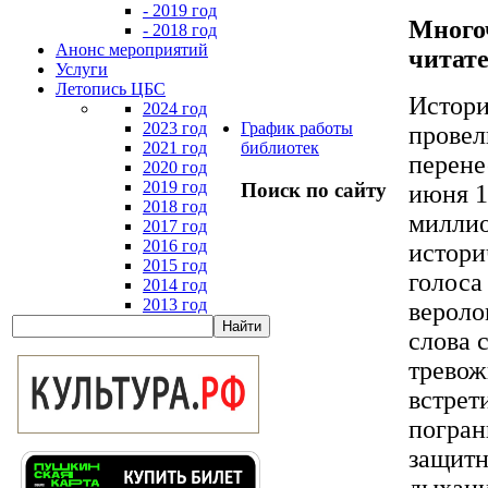
- 2019 год
Много
- 2018 год
Анонс мероприятий
читате
Услуги
Летопись ЦБС
Истори
2024 год
2023 год
График работы
провел
2021 год
библиотек
перене
2020 год
2019 год
Поиск по сайту
июня 1
2018 год
миллио
2017 год
2016 год
истори
2015 год
голоса
2014 год
2013 год
вероло
слова 
тревож
встрет
погран
защитн
дыхани