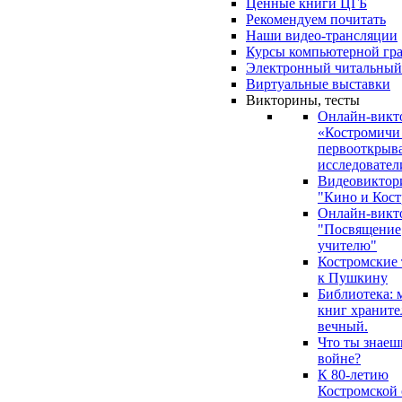
Ценные книги ЦГБ
Рекомендуем почитать
Наши видео-трансляции
Курсы компьютерной гр
Электронный читальный
Виртуальные выставки
Викторины, тесты
Онлайн-викт
«Костромичи
первооткрыва
исследовател
Видеовиктор
"Кино и Кост
Онлайн-викт
"Посвящение
учителю"
Костромские
к Пушкину
Библиотека: 
книг храните
вечный.
Что ты знаеш
войне?
К 80-летию
Костромской 