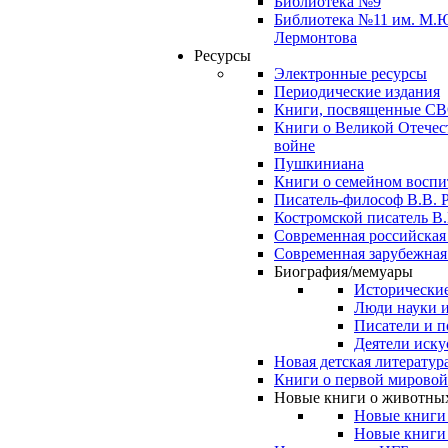
Библиотека №9
Библиотека №11 им. М.
Лермонтова
Ресурсы
Электронные ресурсы
Периодические издания
Книги, посвященные С
Книги о Великой Отечес
войне
Пушкиниана
Книги о семейном восп
Писатель-философ В.В. 
Костромской писатель В.
Современная российская
Современная зарубежная
Биография/мемуары
Исторические
Люди науки 
Писатели и п
Деятели иску
Новая детская литератур
Книги о первой мировой
Новые книги о животны
Новые книги
Новые книги 