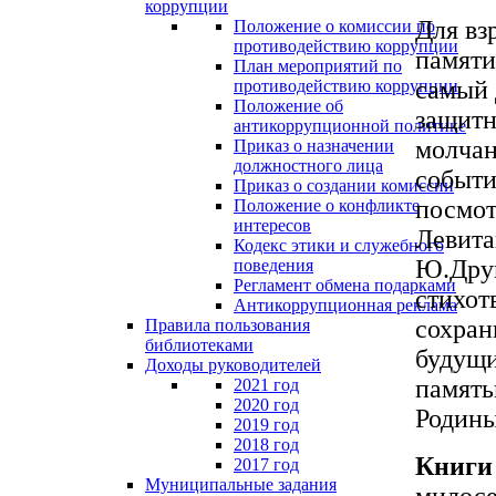
коррупции
Для вз
Положение о комиссии по
противодействию коррупции
памяти
План мероприятий по
самый 
противодействию коррупции
Положение об
защитн
антикоррупционной политике
молчан
Приказ о назначении
должностного лица
событи
Приказ о создании комиссии
посмот
Положение о конфликте
интересов
Левита
Кодекс этики и служебного
Ю.Друн
поведения
Регламент обмена подарками
стихот
Антикоррупционная реклама
сохран
Правила пользования
библиотеками
будущи
Доходы руководителей
память
2021 год
2020 год
Родин
2019 год
2018 год
Книги 
2017 год
Муниципальные задания
милосе