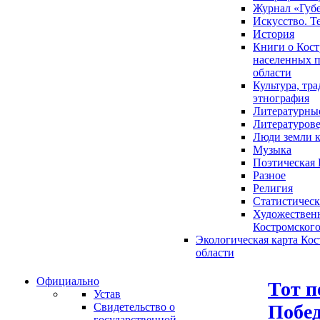
Журнал «Губ
Искусство. Т
История
Книги о Кост
населенных п
области
Культура, тр
этнография
Литературны
Литературов
Люди земли 
Музыка
Поэтическая 
Разное
Религия
Статистическ
Художественн
Костромского
Экологическая карта Ко
области
Официально
Тот п
Устав
Побед
Свидетельство о
государственной