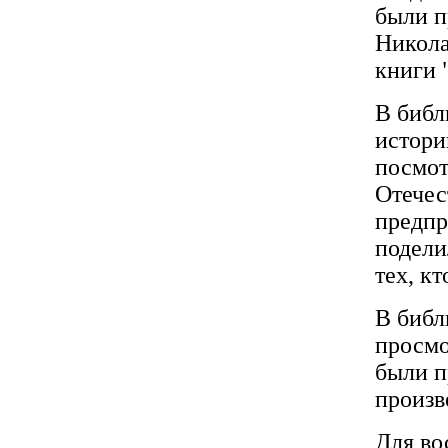
были п
Никола
книги 
В библ
истори
посмот
Отечес
предпр
подели
тех, к
В библ
просмо
были п
произв
Для во