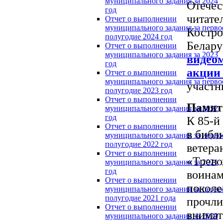
муниципального задания за 2024
Отечес
год
читате
Отчет о выполнении
муниципального задания за перво
Костро
полугодие 2024 год
Белару
Отчет о выполнении
муниципального задания за 2023
видео
год
акции 
Отчет о выполнении
муниципального задания за перво
участн
полугодие 2023 год
Отчет о выполнении
Памят
муниципального задания за 2022
год
К 85-й
Отчет о выполнении
в библ
муниципального задания за перво
полугодие 2022 год
ветера
Отчет о выполнении
«Трево
муниципального задания за 2021
год
воинам
Отчет о выполнении
поколе
муниципального задания за перво
полугодие 2021 года
прочли
Отчет о выполнении
внимат
муниципального задания за 2020