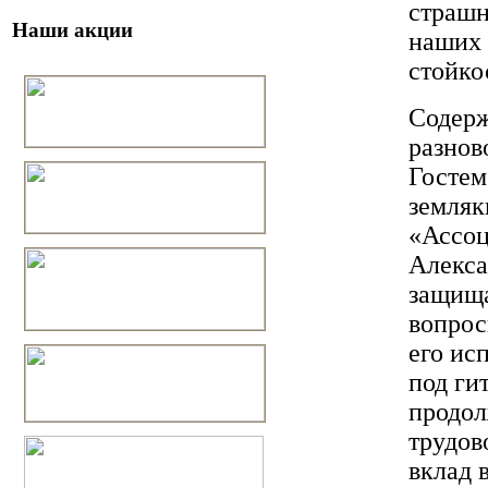
страшн
Наши акции
наших 
стойко
Содерж
разнов
Гостем
земля
«Ассоц
Алекса
защища
вопрос
его ис
под ги
продол
трудов
вклад 