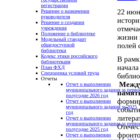
регистрации
22 июн
Решение о назначении
руководителя
истори
Решение о создании
отмеча
учреждения
Положение о библиотеке
жизни 
Модельный стандарт
полей 
общедоступной
библиотеки
Кодекс этики российского
В рамк
библиотекаря
начала
План ФХД
Спецоценка условий труда
библио
Отчеты
Между
Отчет о выполнении
муниципального задания за перво
память
полугодие 2026 год
формир
Отчет о выполнении
муниципального задания за 2025
событи
год
литера
Отчет о выполнении
муниципального задания за перво
Отечес
полугодие 2025 год
фронто
Отчет о выполнении