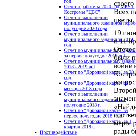
год
своего
Отчет о работе за 2020 год МБУ г.
Всех п
Костромы "ЦБС"
Отчет о выполнении
цветы.
муниципального задания за перво
полугодие 2020 года
19 июн
Отчет о выполнении
муниципального задания за 2019
и 11 п
год
Отечес
Отчет по муниципальному задан
за первое полугодие 2019.pdf
были п
Отчет по муниципальному задан
войне 
2018 - 2019.pdf
Отчет по "Дорожной карте" за 20
Костро
год
вопрос
Отчет по "Дорожной карте" за 9
месяцев 2018 года
Второй
Отчет о выполнении
знамен
муниципального задания за 1
полугодие 2018 г.
«Найди
Отчет по "Дорожной карте" за
соотве
первое полугодие 2018 года
Отчет по "Дорожной карте" за 1
меропр
квартал 2018 г.
рады б
Противодействие