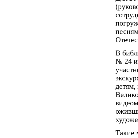
(руков
сотруд
погруж
песням
Отечес
В библ
№ 24 и
участн
экскур
детям,
Велико
видеом
оживши
художе
Такие 