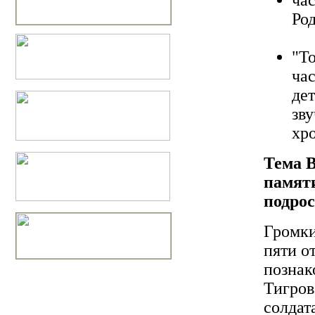
Ро
"Т
ча
дет
зв
хр
Тема 
памяти
подрос
Громки
пяти о
познак
Тигров
солдат