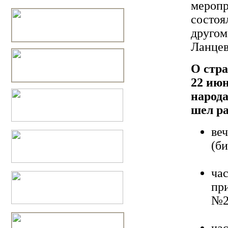
меропр
состоя
другом
Ланце
О стр
22 июн
народа
шел ра
ве
(б
ча
пр
№2
ча