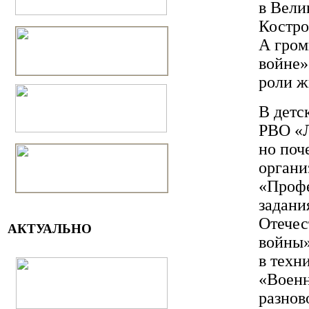
в Вели
Костро
А гром
войне»
роли ж
В детс
РВО «Л
но поч
органи
«Профе
задани
Отечес
АКТУАЛЬНО
войны»
в техн
«Военн
разнов