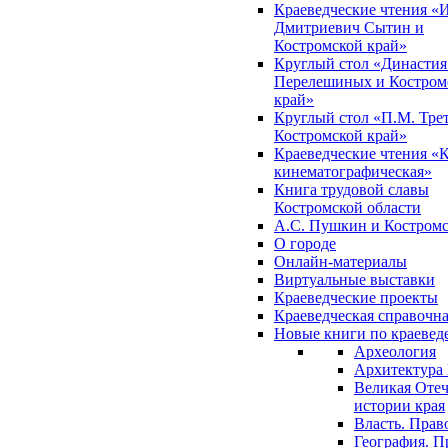
Краеведческие чтения «
Дмитриевич Сытин и
Костромской край»
Круглый стол «Династия
Перелешиных и Костром
край»
Круглый стол «П.М. Трет
Костромской край»
Краеведческие чтения «
кинематографическая»
Книга трудовой славы
Костромской области
А.С. Пушкин и Костромс
О городе
Онлайн-материалы
Виртуальные выставки
Краеведческие проекты
Краеведческая справочн
Новые книги по краеве
Археология
Архитектура 
Великая Отеч
истории края
Власть. Прав
География. П